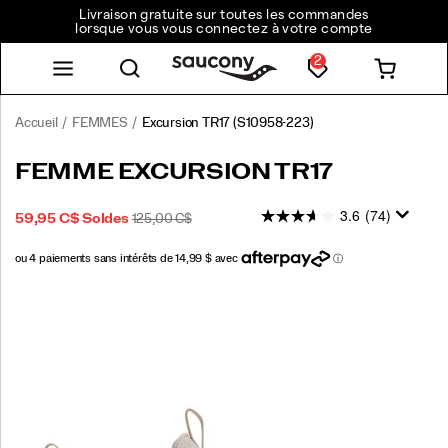
Livraison gratuite sur toutes les commandes
lorsque vous vous connectez à votre compte
2
Accueil
FEMMES
Excursion TR17
(S10958-223)
<p>Conçu
https://www.saucony.com/CA/fr_CA/excursion-
FEMME EXCURSION TR17
pour
tr17/59501W.html
ne
3.6
(74)
PRIX
PRIX
OUTOFSTOCK
59,95 C$
Soldes
125,00 C$
pas
2026-
2027-
CAD
59,95
5995
SOLDÉ
INITIAL
avoir
08-
08-
:
de
07T02:21:27.999Z
07T02:21:27.999Z
limites.
Images
Vous
emmène
de
la
route
au
sentier,
et