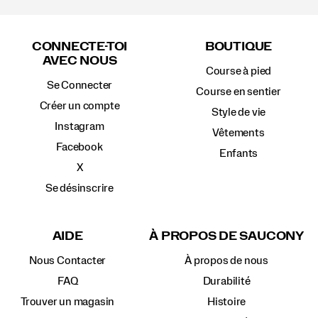
Liens
vers
CONNECTE-TOI
BOUTIQUE
le
AVEC NOUS
pied
Course à pied
de
Se Connecter
page
Course en sentier
Créer un compte
Style de vie
Instagram
Vêtements
Facebook
Enfants
X
Se désinscrire
AIDE
À PROPOS DE SAUCONY
Nous Contacter
À propos de nous
FAQ
Durabilité
Trouver un magasin
Histoire