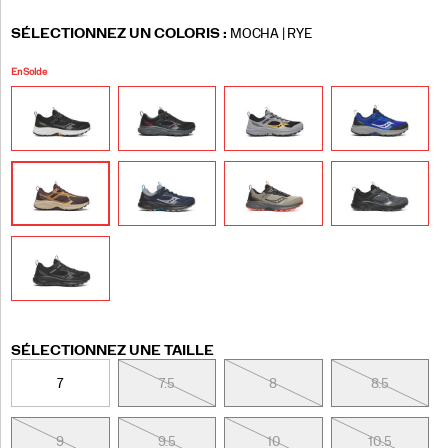
Variations
SÉLECTIONNEZ UN COLORIS
:
MOCHA | RYE
En Solde
Variations
SÉLECTIONNEZ UNE TAILLE
7
7.5
8
8.5
9
9.5
10
10.5