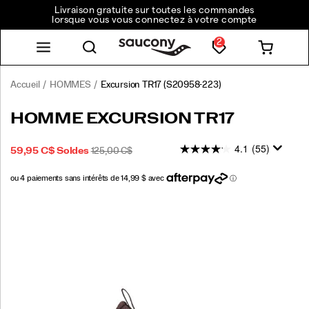
Livraison gratuite sur toutes les commandes
lorsque vous vous connectez à votre compte
2
Accueil
HOMMES
Excursion TR17
(S20958-223)
<p>Conçu
https://www.saucony.com/CA/fr_CA/excursion-
HOMME EXCURSION TR17
pour
tr17/59503M.html
ne
4.1
(55)
PRIX
PRIX
INSTOCK
59,95 C$
Soldes
125,00 C$
pas
2026-
2027-
CAD
59,95
5995
SOLDÉ
INITIAL
avoir
08-
08-
:
de
09T06:50:21.692Z
09T06:50:21.692Z
limites.
Images
Vous
emmène
de
la
route
au
sentier,
et