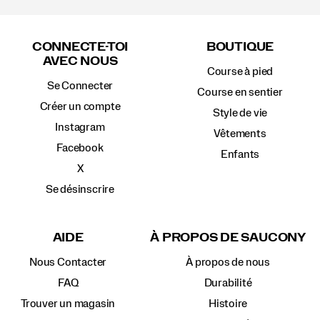
Liens
vers
CONNECTE-TOI
BOUTIQUE
le
AVEC NOUS
pied
Course à pied
de
Se Connecter
page
Course en sentier
Créer un compte
Style de vie
Instagram
Vêtements
Facebook
Enfants
X
Se désinscrire
AIDE
À PROPOS DE SAUCONY
Nous Contacter
À propos de nous
FAQ
Durabilité
Trouver un magasin
Histoire