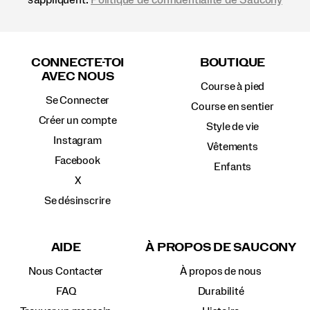
Liens
vers
CONNECTE-TOI
BOUTIQUE
le
AVEC NOUS
pied
Course à pied
de
Se Connecter
page
Course en sentier
Créer un compte
Style de vie
Instagram
Vêtements
Facebook
Enfants
X
Se désinscrire
AIDE
À PROPOS DE SAUCONY
Nous Contacter
À propos de nous
FAQ
Durabilité