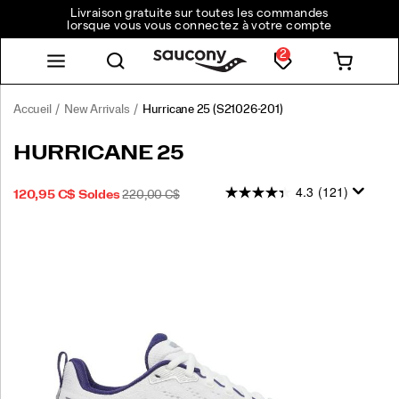
Livraison gratuite sur toutes les commandes
lorsque vous vous connectez à votre compte
2
Accueil
New Arrivals
Hurricane 25
(S21026-201)
HURRICANE 25
4.3
(121)
PRIX
PRIX
OUTOFSTOCK
120,95 C$
Soldes
220,00 C$
2026-
2027-
CAD
120,95
12095
SOLDÉ
INITIAL
08-
08-
:
08T15:20:08.688Z
08T15:20:08.688Z