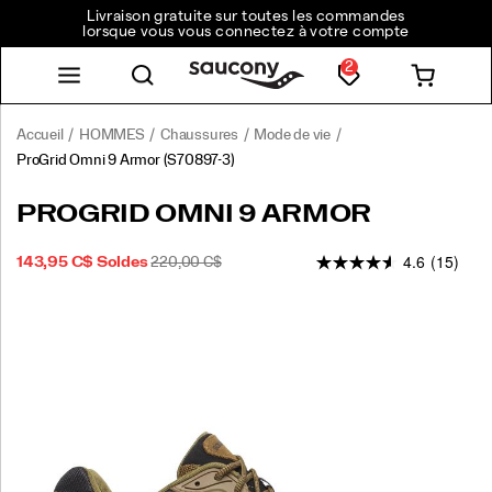
Livraison gratuite sur toutes les commandes
lorsque vous vous connectez à votre compte
2
Accueil
HOMMES
Chaussures
Mode de vie
ProGrid Omni 9 Armor
(S70897-3)
PROGRID OMNI 9 ARMOR
4.6
(15)
PRIX
PRIX
OUTOFSTOCK
143,95 C$
Soldes
220,00 C$
2026-
2027-
CAD
143,95
14395
SOLDÉ
INITIAL
08-
08-
:
07T05:05:52.152Z
07T05:05:52.152Z