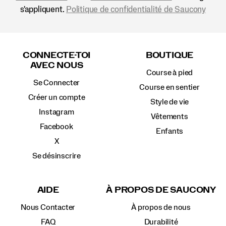
s'appliquent.
Politique de confidentialité de Saucony
Liens
vers
CONNECTE-TOI
BOUTIQUE
le
AVEC NOUS
pied
Course à pied
de
Se Connecter
page
Course en sentier
Créer un compte
Style de vie
Instagram
Vêtements
Facebook
Enfants
X
Se désinscrire
AIDE
À PROPOS DE SAUCONY
Nous Contacter
À propos de nous
FAQ
Durabilité