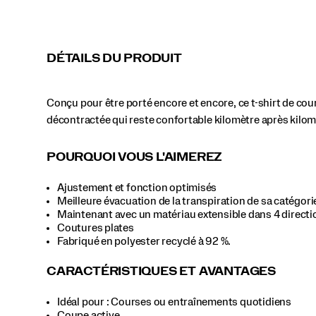
à
vous
garder
Mist Heather
Black
Cameo Heather
Fire Heather
visible.
DÉTAILS DU PRODUIT
</p>
Light Grey Heather
Conçu pour être porté encore et encore, ce t-shirt de cou
décontractée qui reste confortable kilomètre après kilomè
Aster Heather
Salmon Heather
POURQUOI VOUS L'AIMEREZ
Ajustement et fonction optimisés
Meilleure évacuation de la transpiration de sa catégori
Maintenant avec un matériau extensible dans 4 directi
Coutures plates
Fabriqué en polyester recyclé à 92 %.
CARACTÉRISTIQUES ET AVANTAGES
Idéal pour : Courses ou entraînements quotidiens
Coupe active