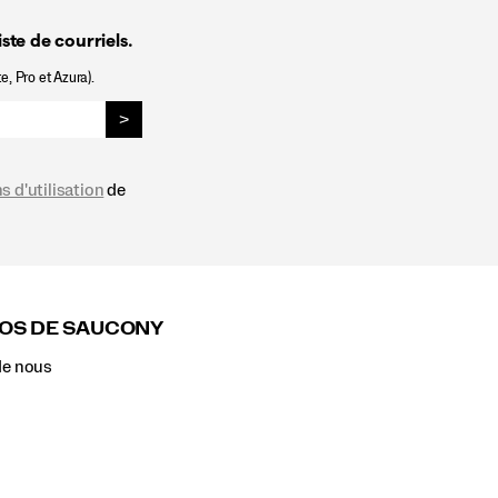
ste de courriels.
e, Pro et Azura).
>
s d'utilisation
de
OS DE SAUCONY
de nous