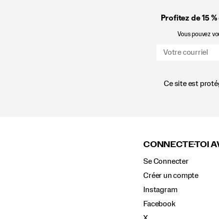
Profitez de 15 %
Vous pouvez vous
Ce site est prot
Liens
vers
le
CONNECTE-TOI A
pied
de
Se Connecter
page
Créer un compte
Instagram
Facebook
X