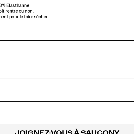
/ 8% Elasthanne
oit rentré ou non.
ent pour le faire sécher
JOIGNEZ-VOUS À SAUCONY