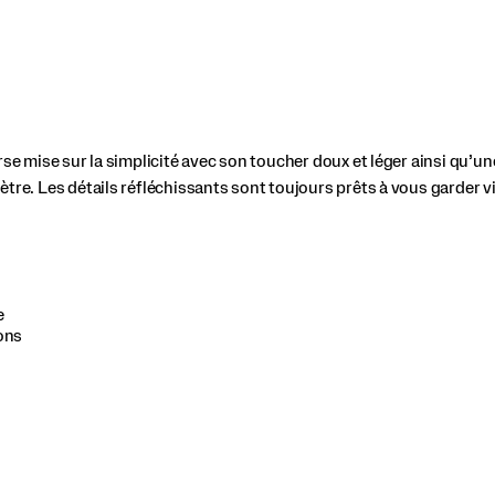
rse mise sur la simplicité avec son toucher doux et léger ainsi qu’u
tre. Les détails réfléchissants sont toujours prêts à vous garder vi
e
ons