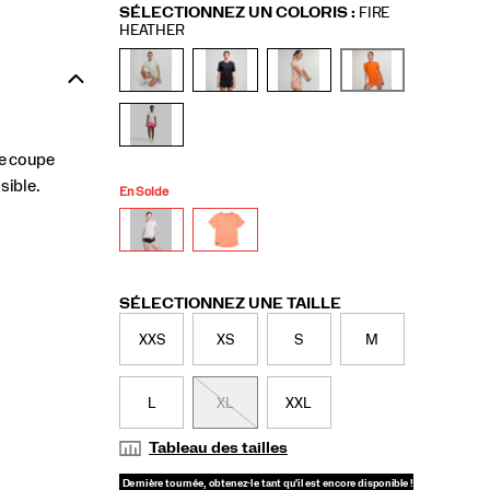
Variations
SÉLECTIONNEZ UN COLORIS
:
FIRE
HEATHER
ne coupe
sible.
En Solde
Variations
SÉLECTIONNEZ UNE TAILLE
XXS
XS
S
M
L
XL
XXL
Tableau des tailles