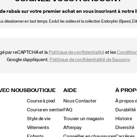
de rabais sur votre premier achat en vous inscrivant à notre li
 désabonner en tout temps. Exclut les soldes et la collection Endorphin (Speed, Elit
égé par reCAPTCHA et la
Politique de confidentialité
et les
Condition
Google s'appliquent.
Politique de confidentialité de Saucony
VEC NOUS
BOUTIQUE
AIDE
À PROP
Course à pied
Nous Contacter
À propos 
Course en sentier
FAQ
Durabilité
Style de vie
Trouver un magasin
Histoire
Vêtements
Afterpay
Diversité
Enfants
Conseiller en chaussures
Carrières