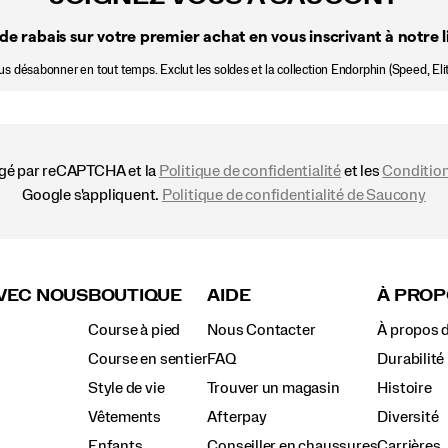
de rabais sur votre premier achat en vous inscrivant à notre li
 désabonner en tout temps. Exclut les soldes et la collection Endorphin (Speed, Elit
égé par reCAPTCHA et la
Politique de confidentialité
et les
Condition
Google s'appliquent.
Politique de confidentialité de Saucony
VEC NOUS
BOUTIQUE
AIDE
À PROP
Course à pied
Nous Contacter
À propos 
Course en sentier
FAQ
Durabilité
Style de vie
Trouver un magasin
Histoire
Vêtements
Afterpay
Diversité
Enfants
Conseiller en chaussures
Carrières