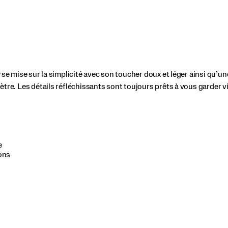
rse mise sur la simplicité avec son toucher doux et léger ainsi qu’u
tre. Les détails réfléchissants sont toujours prêts à vous garder vi
e
ons