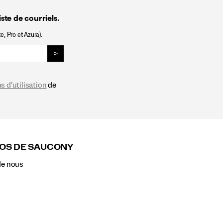
ste de courriels.
e, Pro et Azura).
>
s d'utilisation
de
OS DE SAUCONY
de nous