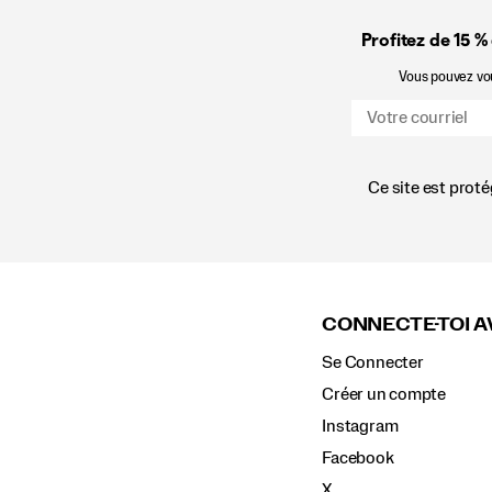
Profitez de 15 %
Vous pouvez vous
Ce site est prot
Liens
vers
le
CONNECTE-TOI A
pied
de
Se Connecter
page
Créer un compte
Instagram
Facebook
X