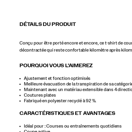
à
vous
garder
Mist Heather
Black
Cameo Heather
Fire Heather
visible.
DÉTAILS DU PRODUIT
</p>
Light Grey Heather
Conçu pour être porté encore et encore, ce t-shirt de cou
décontractée qui reste confortable kilomètre après kilomè
Aster Heather
Salmon Heather
POURQUOI VOUS L'AIMEREZ
Ajustement et fonction optimisés
Meilleure évacuation de la transpiration de sa catégori
Maintenant avec un matériau extensible dans 4 directi
Coutures plates
Fabriqué en polyester recyclé à 92 %.
CARACTÉRISTIQUES ET AVANTAGES
Idéal pour : Courses ou entraînements quotidiens
Coupe active