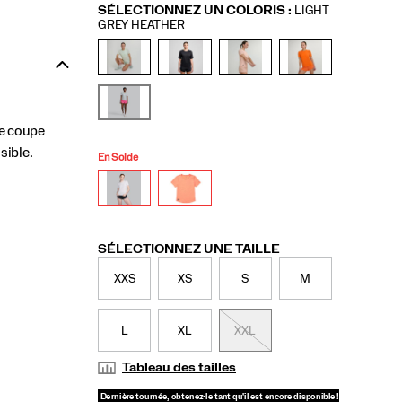
Variations
SÉLECTIONNEZ UN COLORIS
:
LIGHT
GREY HEATHER
ne coupe
sible.
En Solde
Variations
SÉLECTIONNEZ UNE TAILLE
XXS
XS
S
M
L
XL
XXL
Tableau des tailles