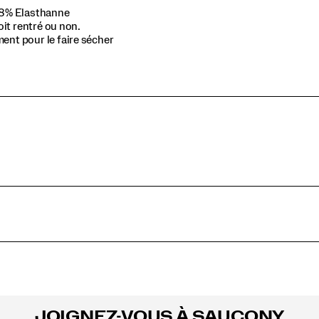
/ 8% Elasthanne
oit rentré ou non.
ent pour le faire sécher
JOIGNEZ-VOUS À SAUCONY