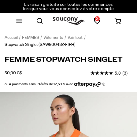
Livraison gratuite sur toutes les commandes
lorsque vous vous connectez à votre compte
2
Accueil
FEMMES
Vêtements
Voir tout
Stopwatch Singlet
(SAW800482-FIRH)
<p>Léger,
https://www.saucony.com/CA/fr_CA/stopwatch-
FEMME STOPWATCH SINGLET
confortable
singlet/58918W.html
et
5.0
(3)
OUTOFSTOCK
50,00 C$
toujours
CAD
50,00
5000
prêt
à
repartir.
Images
Le
tissu
aéré
aide
à
évacuer
la