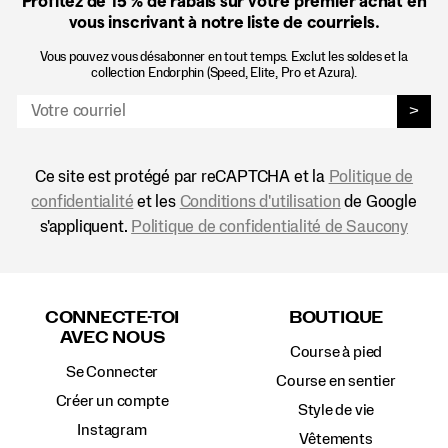
Profitez de 15 %
de rabais sur votre premier achat en
vous inscrivant à notre liste de courriels.
Vous pouvez vous désabonner en tout temps. Exclut les soldes et la
collection Endorphin (Speed, Elite, Pro et Azura).
>
Ce site est protégé par reCAPTCHA et la
Politique de
confidentialité
et les
Conditions d'utilisation
de Google
s'appliquent.
Politique de confidentialité de Saucony
Liens
vers
CONNECTE-TOI
BOUTIQUE
le
AVEC NOUS
pied
Course à pied
de
Se Connecter
page
Course en sentier
Créer un compte
Style de vie
Instagram
Vêtements