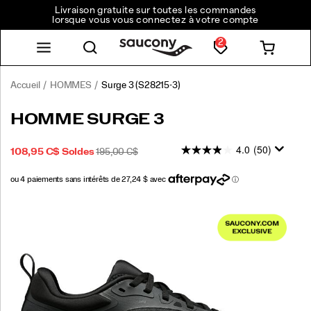
Livraison gratuite sur toutes les commandes
lorsque vous vous connectez à votre compte
2
Accueil
HOMMES
Surge 3
(S28215-3)
<p>Made
https://www.saucony.com/CA/fr_CA/surge-
HOMME SURGE 3
to
3/59059M.html
help
4.0
(50)
PRIX
PRIX
INSTOCK
108,95 C$
Soldes
195,00 C$
you
2026-
2027-
CAD
108,95
10895
SOLDÉ
INITIAL
move
08-
08-
:
with
09T14:14:21.945Z
09T14:14:21.945Z
confidence,
Images
the
Surge
3
has
arrived.
By
leaving
the