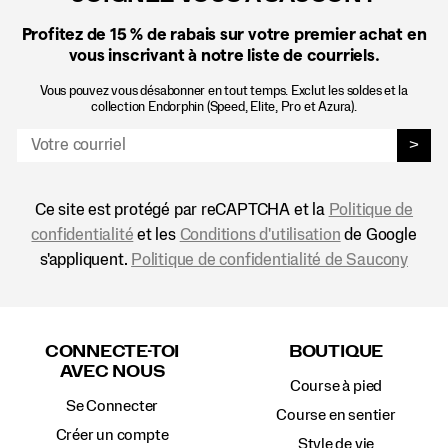
Profitez de 15 %
de rabais sur votre premier achat en
vous inscrivant à notre liste de courriels.
Vous pouvez vous désabonner en tout temps. Exclut les soldes et la
collection Endorphin (Speed, Elite, Pro et Azura).
>
Ce site est protégé par reCAPTCHA et la
Politique de
confidentialité
et les
Conditions d'utilisation
de Google
s'appliquent.
Politique de confidentialité de Saucony
Liens
vers
CONNECTE-TOI
BOUTIQUE
le
AVEC NOUS
pied
Course à pied
de
Se Connecter
page
Course en sentier
Créer un compte
Style de vie