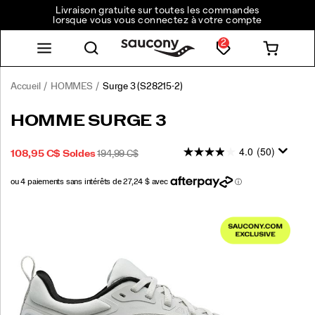
Livraison gratuite sur toutes les commandes
lorsque vous vous connectez à votre compte
2
Accueil
HOMMES
Surge 3
(S28215-2)
<p>Made
https://www.saucony.com/CA/fr_CA/surge-
HOMME SURGE 3
to
3/59059M.html
help
4.0
(50)
PRIX
PRIX
INSTOCK
108,95 C$
Soldes
194,99 C$
you
2026-
2027-
CAD
108,95
10895
SOLDÉ
INITIAL
move
08-
08-
:
with
06T09:33:43.815Z
06T09:33:43.815Z
confidence,
Images
the
Surge
3
has
arrived.
By
leaving
the