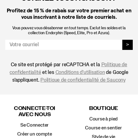
Profitez de 15 %
de rabais sur votre premier achat en
vous inscrivant à notre liste de courriels.
Vous pouvez vous désabonner en tout temps. Exclut les soldes et la
collection Endorphin (Speed, Elite, Pro et Azura).
>
Ce site est protégé par reCAPTCHA et la
Politique de
confidentialité
et les
Conditions d'utilisation
de Google
s'appliquent.
Politique de confidentialité de Saucony
Liens
vers
CONNECTE-TOI
BOUTIQUE
le
AVEC NOUS
pied
Course à pied
de
Se Connecter
page
Course en sentier
Créer un compte
Style de vie