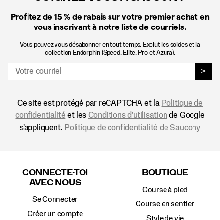
Profitez de 15 %
de rabais sur votre premier achat en
vous inscrivant à notre liste de courriels.
Vous pouvez vous désabonner en tout temps. Exclut les soldes et la
collection Endorphin (Speed, Elite, Pro et Azura).
>
Ce site est protégé par reCAPTCHA et la
Politique de
confidentialité
et les
Conditions d'utilisation
de Google
s'appliquent.
Politique de confidentialité de Saucony
Liens
vers
CONNECTE-TOI
BOUTIQUE
le
AVEC NOUS
pied
Course à pied
de
Se Connecter
page
Course en sentier
Créer un compte
Style de vie