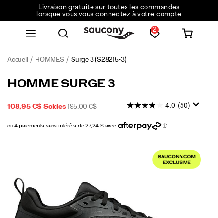
Livraison gratuite sur toutes les commandes
lorsque vous vous connectez à votre compte
2
Accueil
HOMMES
Surge 3
(S28215-3)
<p>Made
https://www.saucony.com/CA/fr_CA/surge-
HOMME SURGE 3
to
3/59059M.html
help
4.0
(50)
PRIX
PRIX
INSTOCK
108,95 C$
Soldes
195,00 C$
you
2026-
2027-
CAD
108,95
10895
SOLDÉ
INITIAL
move
08-
08-
:
with
08T10:07:10.066Z
08T10:07:10.066Z
confidence,
Images
the
Surge
3
has
arrived.
By
leaving
the