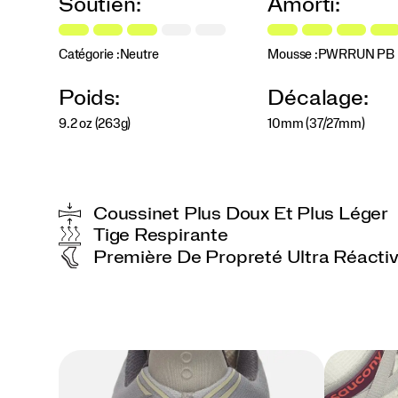
Soutien:
Amorti:
repensée,
pour
des
transitions
Catégorie :
Neutre
Mousse :
PWRRUN PB
souples
et
Poids:
Décalage:
flexibles,
kilomètre
9.2 oz (263g)
10mm (37/27mm)
après
kilomètre.
Que
ce
soit
Coussinet Plus Doux Et Plus Léger
pour
Tige Respirante
une
Première De Propreté Ultra Réacti
longue
course
tranquille
ou
un
5
km
le
week-