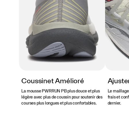
end,
cette
chaussure
repoussera
vos
limites
de
confort
à
chaque
foulée.
</p>
Coussinet Amélioré
Ajuste
La mousse PWRRUN PB plus douce et plus
Le maillage
légère avec plus de coussin pour soutenir des
frais et con
courses plus longues et plus confortables.
dernier.