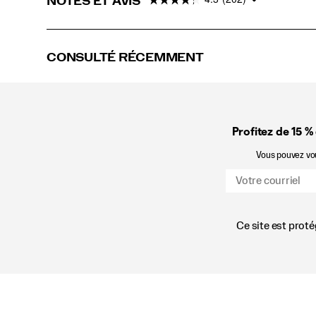
NOTES ET AVIS
CONSULTÉ RÉCEMMENT
Profitez de 15 %
Vous pouvez vous
Ce site est prot
Liens
vers
le