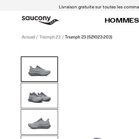
Livraison gratuite sur toutes les com
HOMMES
Accueil
Triumph 23
Triumph 23
(S21023-203)
<p>Nous
https://www.saucony.com/CA/fr_CA/triumph-
Images
Autres
avons
23/60311M.html
vues
conçu
la
Triumph
23
pour
ceux
et
celles
qui
veulent
courir
plus