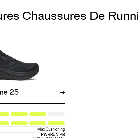
ures Chaussures De Runn
ne 25
Max Cushioning
PWRRUN PB