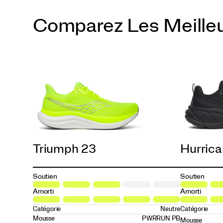
Comparez Les Meille
Triple Black
Laurel | Black
Quartz | Gum
Fossil | Shadow
Slime | Silver
ViZiGold | Laurel
White | Cloud
White | Laurel
Triumph 23
Hurrica
Soutien
Soutien
Amorti
Amorti
Catégorie
Neutre
Catégorie
Mousse
PWRRUN PB
Mousse