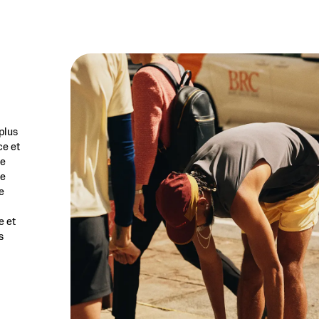
plus
ce et
ée
de
e
e et
s