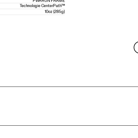
PWRRUN FRAME
Technologie CenterPath™
10oz (285g)