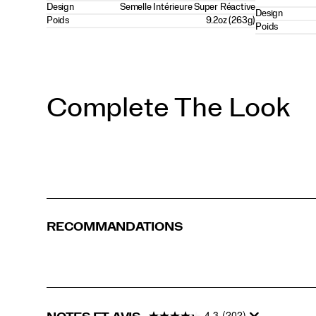
Design
Semelle Intérieure Super Réactive
Design
Poids
9.2oz (263g)
Poids
Complete The Look
RECOMMANDATIONS
4.3
(202)