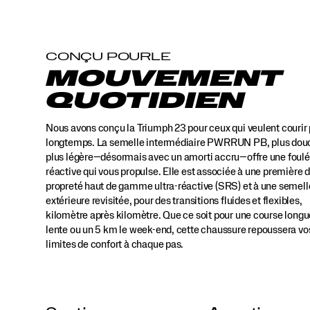
propulse
à
chaque
pas.
CONÇU POURLE
Elle
MOUVEMENT
est
jumelée
QUOTIDIEN
à
une
Nous avons conçu la Triumph 23 pour ceux qui veulent courir 
première
de
longtemps. La semelle intermédiaire PWRRUN PB, plus dou
propreté
plus légère—désormais avec un amorti accru—offre une foul
haut
réactive qui vous propulse. Elle est associée à une première 
de
propreté haut de gamme ultra-réactive (SRS) et à une semell
gamme
extérieure revisitée, pour des transitions fluides et flexibles,
ultra-
kilomètre après kilomètre. Que ce soit pour une course longu
réactive
lente ou un 5 km le week-end, cette chaussure repoussera vo
(SRS)
limites de confort à chaque pas.
et
à
une
semelle
extérieure