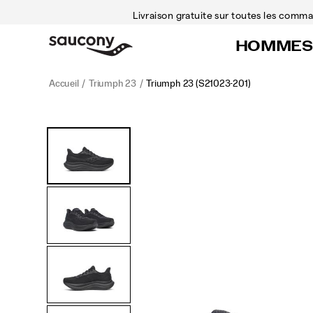
Livraison gratuite sur toutes les com
HOMMES
Accueil
Triumph 23
Triumph 23
(S21023-201)
<p>Nous
https://www.saucony.com/CA/fr_CA/triumph-
Images
Autres
avons
23/60311M.html
vues
conçu
la
Triumph
23
pour
ceux
et
celles
qui
veulent
courir
plus