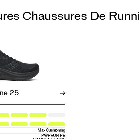
ures Chaussures De Runn
ne 25
Max Cushioning
PWRRUN PB