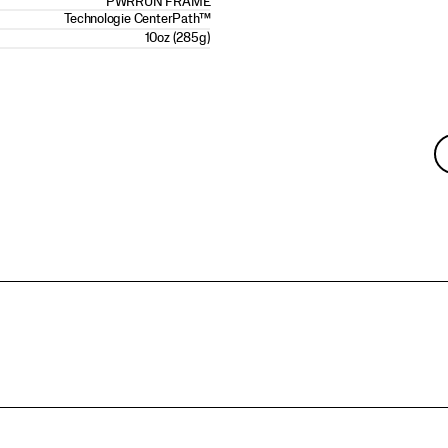
PWRRUN FRAME
Technologie CenterPath™
10oz (285g)