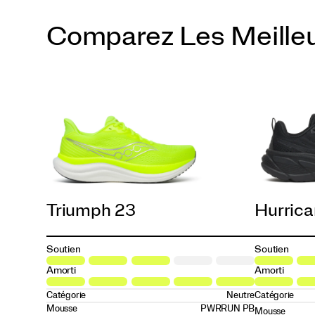
Comparez Les Meille
Fossil | Shadow
Laurel | Black
Quartz | Gum
Triple Black
Slime | Silver
ViZiGold | Laurel
White | Cloud
White | Laurel
Triumph 23
Hurrica
Soutien
Soutien
Amorti
Amorti
Catégorie
Neutre
Catégorie
Mousse
PWRRUN PB
Mousse