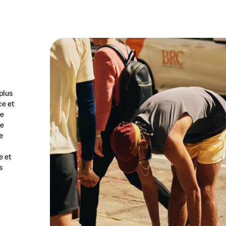
plus
ce et
ée
de
e
e et
s