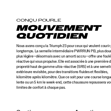
propulse
à
chaque
pas.
CONÇU POURLE
Elle
MOUVEMENT
est
jumelée
QUOTIDIEN
à
une
Nous avons conçu la Triumph 23 pour ceux qui veulent courir 
première
de
longtemps. La semelle intermédiaire PWRRUN PB, plus dou
propreté
plus légère—désormais avec un amorti accru—offre une foul
haut
réactive qui vous propulse. Elle est associée à une première 
de
propreté haut de gamme ultra-réactive (SRS) et à une semell
gamme
extérieure revisitée, pour des transitions fluides et flexibles,
ultra-
kilomètre après kilomètre. Que ce soit pour une course longu
réactive
lente ou un 5 km le week-end, cette chaussure repoussera vo
(SRS)
limites de confort à chaque pas.
et
à
une
semelle
extérieure