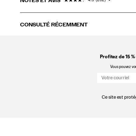
NOTES ET AVIS
CONSULTÉ RÉCEMMENT
Profitez de 15 %
Vous pouvez vous
Ce site est prot
Liens
vers
le