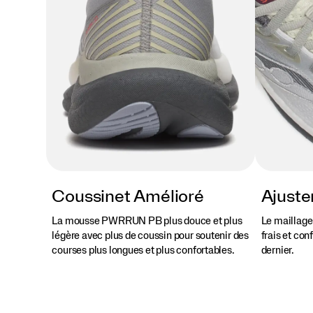
end,
cette
chaussure
repoussera
vos
limites
de
confort
à
chaque
foulée.
</p>
Coussinet Amélioré
Ajuste
La mousse PWRRUN PB plus douce et plus
Le maillage
légère avec plus de coussin pour soutenir des
frais et con
courses plus longues et plus confortables.
dernier.