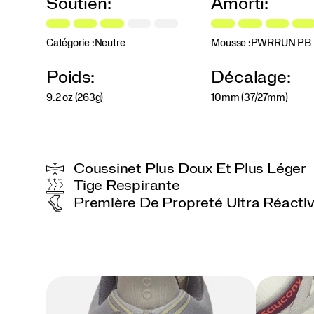
Soutien:
Amorti:
repensée,
pour
des
transitions
Catégorie :
Neutre
Mousse :
PWRRUN PB
souples
et
Poids:
Décalage:
flexibles,
kilomètre
9.2 oz (263g)
10mm (37/27mm)
après
kilomètre.
Que
ce
soit
Coussinet Plus Doux Et Plus Léger
pour
Tige Respirante
une
Première De Propreté Ultra Réacti
longue
course
tranquille
ou
un
5
km
le
week-