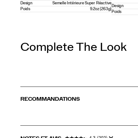
Design
Semelle Intérieure Super Réactive
Design
Poids
9.2oz (263g)
Poids
Complete The Look
RECOMMANDATIONS
4.3
(202)