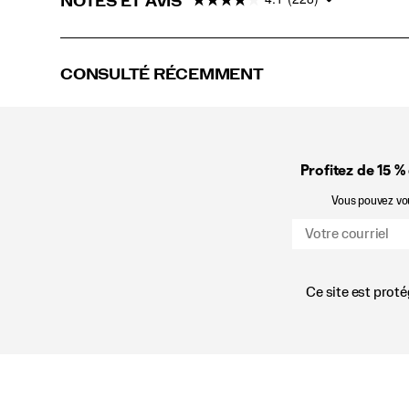
NOTES ET AVIS
CONSULTÉ RÉCEMMENT
Profitez de 15 %
Vous pouvez vous
Ce site est prot
Liens
vers
le