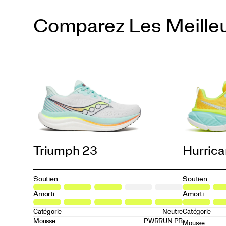
Comparez Les Meille
Ivory | Mauve
White | Arctic
White | Wistful
Triple Black
Triumph 23
Hurrica
Soutien
Soutien
Amorti
Amorti
Catégorie
Neutre
Catégorie
Mousse
PWRRUN PB
Mousse