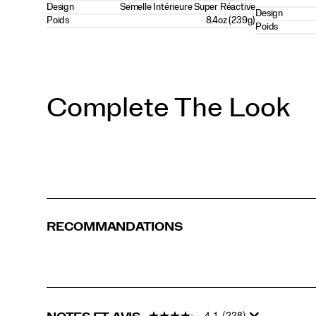
Design
Semelle Intérieure Super Réactive
Design
Poids
8.4oz (239g)
Poids
Complete The Look
RECOMMANDATIONS
4.1
(228)