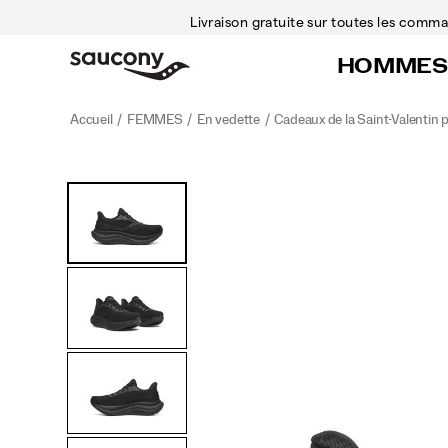
Livraison gratuite sur toutes les com
HOMMES
Accueil
FEMMES
En vedette
Cadeaux de la Saint-Valentin p
<p>Nous
https://www.saucony.com/CA/fr_CA/triumph-
Images
Autres
avons
23/60313W.html
vues
conçu
la
Triumph
23
pour
ceux
et
celles
qui
veulent
courir
plus