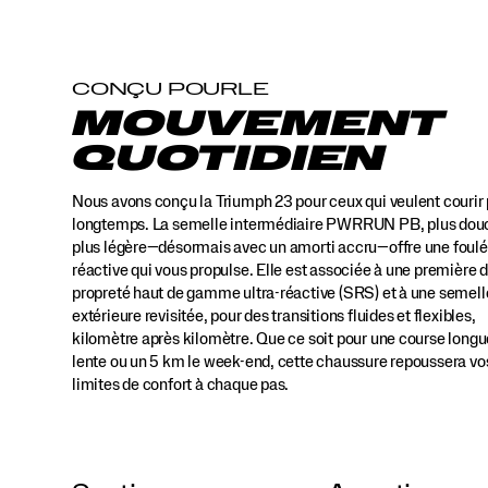
propulse
à
chaque
pas.
CONÇU POURLE
Elle
MOUVEMENT
est
jumelée
QUOTIDIEN
à
une
Nous avons conçu la Triumph 23 pour ceux qui veulent courir 
première
de
longtemps. La semelle intermédiaire PWRRUN PB, plus dou
propreté
plus légère—désormais avec un amorti accru—offre une foul
haut
réactive qui vous propulse. Elle est associée à une première 
de
propreté haut de gamme ultra-réactive (SRS) et à une semell
gamme
extérieure revisitée, pour des transitions fluides et flexibles,
ultra-
kilomètre après kilomètre. Que ce soit pour une course longu
réactive
lente ou un 5 km le week-end, cette chaussure repoussera vo
(SRS)
limites de confort à chaque pas.
et
à
une
semelle
extérieure