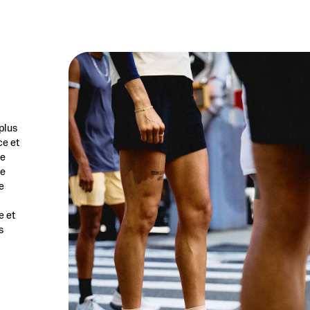
plus
ce et
ée
de
e
e et
s