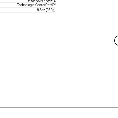
PWRRUN FRAME
Technologie CenterPath™
8.8oz (252g)