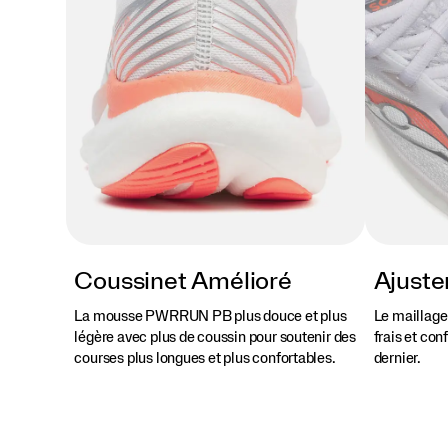
end,
cette
chaussure
repoussera
vos
limites
de
confort
à
chaque
foulée.
</p>
Coussinet Amélioré
Ajuste
La mousse PWRRUN PB plus douce et plus
Le maillage
légère avec plus de coussin pour soutenir des
frais et con
courses plus longues et plus confortables.
dernier.