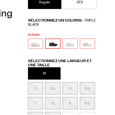
Regular
GTX
ing
Variations
SÉLECTIONNEZ UN COLORIS
:
TRIPLE
BLACK
En Solde
Variations
SÉLECTIONNEZ UNE LARGEUR ET
UNE TAILLE
M
5
5.5
6
6.5
7
7.5
8
8.5