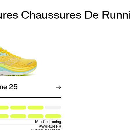
ures Chaussures De Runn
ne 25
Max Cushioning
PWRRUN PB