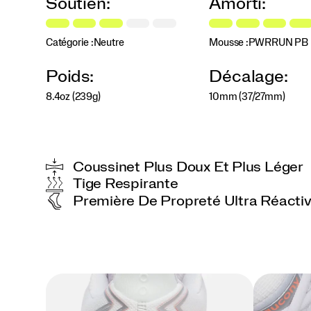
Soutien:
Amorti:
repensée,
pour
des
transitions
Catégorie :
Neutre
Mousse :
PWRRUN PB
souples
et
Poids:
Décalage:
flexibles,
kilomètre
8.4oz (239g)
10mm (37/27mm)
après
kilomètre.
Que
ce
soit
Coussinet Plus Doux Et Plus Léger
pour
Tige Respirante
une
Première De Propreté Ultra Réacti
longue
course
tranquille
ou
un
5
km
le
week-