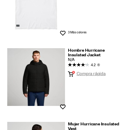
3 Más colores
Lista de deseos
Hombre Hurricane
Insulated Jacket
N/A
4.2
(6)
Compra rápida
Lista de deseos
Mujer Hurricane Insulated
Vest