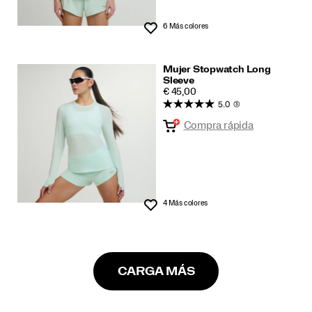
6 Más colores
Lista de deseos
Mujer Stopwatch Long
Sleeve
PRICE
€ 45,00
5.0
(3)
Compra rápida
4 Más colores
Lista de deseos
CARGA MÁS