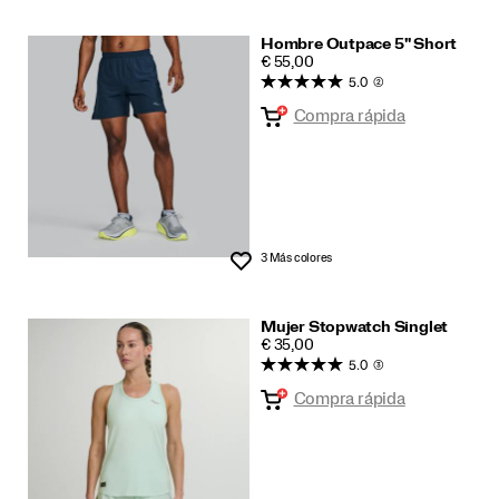
Hombre Outpace 5" Short
PRICE
€ 55,00
5.0
(2)
Compra rápida
3 Más colores
Lista de deseos
Mujer Stopwatch Singlet
PRICE
€ 35,00
5.0
(3)
Compra rápida