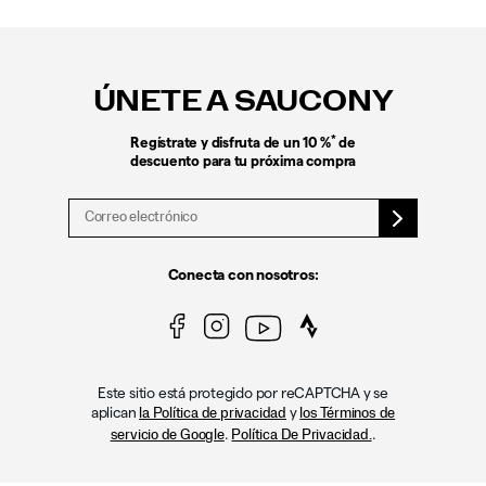
Enlaces
a
pie
ÚNETE A SAUCONY
de
página
*
Regístrate y disfruta de un 10 %
de
descuento para tu próxima compra
Conecta con nosotros:
Este sitio está protegido por reCAPTCHA y se
aplican
y
la Política de privacidad
los Términos de
.
.
servicio de Google
Política De Privacidad.