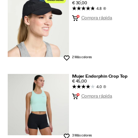
PRICE
€ 30,00
Ropa
4.8
(6)
Compra rápida
2 Más colores
Lista de deseos
Mujer Endorphin Crop Top
PRICE
€ 45,00
4.0
(3)
Compra rápida
3 Más colores
Lista de deseos