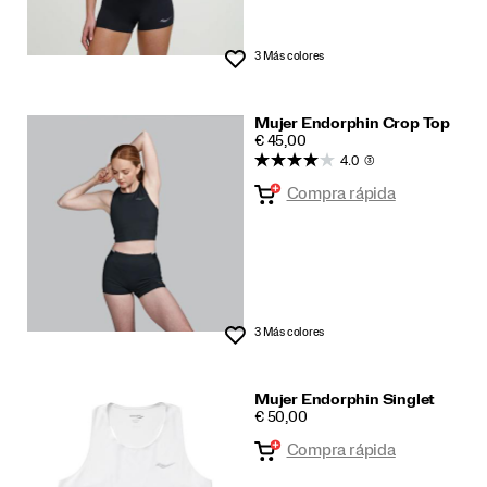
3 Más colores
Lista de deseos
Mujer Endorphin Crop Top
PRICE
€ 45,00
4.0
(3)
Compra rápida
3 Más colores
Lista de deseos
Mujer Endorphin Singlet
PRICE
€ 50,00
Compra rápida