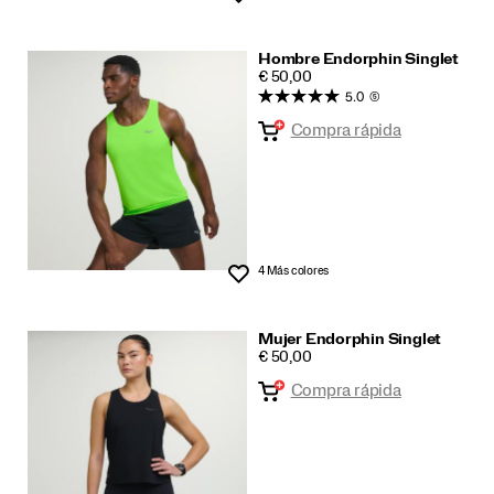
Hombre Endorphin Singlet
PRICE
€ 50,00
5.0
(5)
Compra rápida
4 Más colores
Lista de deseos
Mujer Endorphin Singlet
PRICE
€ 50,00
Compra rápida