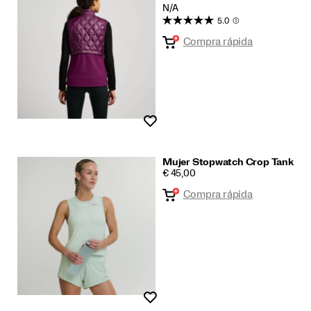
N/A
5.0
(1)
Compra rápida
Lista de deseos
Mujer Stopwatch Crop Tank
PRICE
€ 45,00
Compra rápida
Lista de deseos