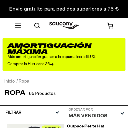
Envío gratuito para pedidos superiores a 75 €
Devoluciones gratuitas en todos los pedidos
Consigue un 10 % de descuento en tu primer pedido
AMORTIGUACIÓN
MÁXIMA
Más amortiguación gracias a la espuma incrediLUX.
Comprar la Hurricane 26
Inicio
Ropa
ROPA
65 Productos
ORDENAR POR
FILTRAR
Destacado
Outpace Petite Hat