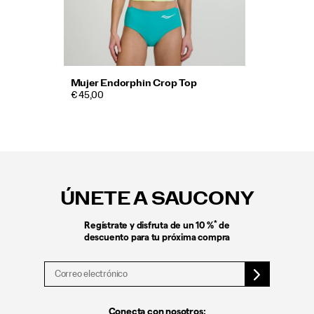
Mujer Endorphin Crop Top
€ 45,00
Enlaces
a
pie
ÚNETE A SAUCONY
de
página
*
Regístrate y disfruta de un 10 %
de
descuento para tu próxima compra
Conecta con nosotros: