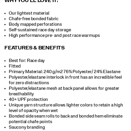
WHY YOU’LL LOVE IT:
Our lightest material
Chafe-free bonded fabric
Body mapped perforations
Self-sustained race day storage
High performance pre- and post race warmups
FEATURES & BENEFITS
Best for: Race day
Fitted
Primary Material: 240 g/m2 76% Polyester/ 24% Elastane
Polyester/elastane interlock in front has an incredible feel
for zero distractions
Polyester/elastane mesh at back panel allows for greater
breathability
40+ UPF protection
Unique yarn structure allows lighter colors to retain a high
level of opacity when wet
Bonded side seam rolls to back and bonded hem eliminate
potential chafe points
Saucony branding