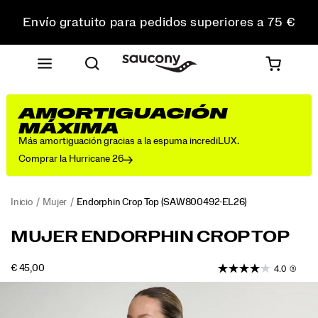
Envío gratuito para pedidos superiores a 75 €
Devoluciones gratuitas en todos los pedidos
Consigue un 10 % de descuento en tu primer pedido
AMORTIGUACIÓN
MÁXIMA
Más amortiguación gracias a la espuma incrediLUX.
Comprar la Hurricane 26
Inicio
Mujer
Endorphin Crop Top
(SAW800492-EL26)
<p>A
https://www.saucony.com/ES/es_ES/endorphin-
MUJER ENDORPHIN CROP TOP
supportive
crop-
crop
top/59000W.html
OUTOFSTOCK
€ 45,00
4.0
(3)
top
EUR
45,00
4500
that
Images
you
don’t