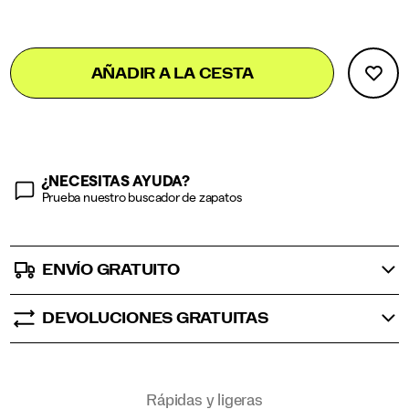
Add
false
Product
AÑADIR A LA CESTA
to
Actions
cart
options
¿NECESITAS AYUDA?
Prueba nuestro buscador de zapatos
ENVÍO GRATUITO
DEVOLUCIONES GRATUITAS
Promotions
Rápidas y ligeras