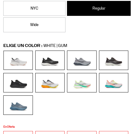
en
5/60307M.html
Hombre
los
NYC
Regular
esprints
finales.
Wide
Variations
ELIGE UN COLOR
:
WHITE | GUM
En Oferta