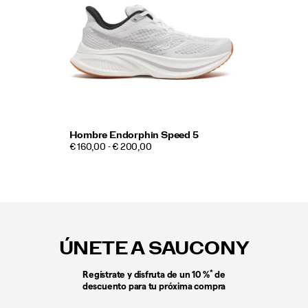
Hombre Endorphin Speed 5
€ 160,00 - € 200,00
Enlaces
a
pie
ÚNETE A SAUCONY
de
página
*
Regístrate y disfruta de un 10 %
de
descuento para tu próxima compra