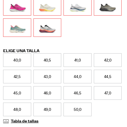
Variations
ELIGE UNA TALLA
40,0
40,5
41,0
42,0
42,5
43,0
44,0
44,5
45,0
46,0
46,5
47,0
48,0
49,0
50,0
Tabla de tallas