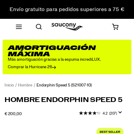
Envío gratuito para pedidos superiores a 75 €
Devoluciones gratuitas en todos los pedidos
Consigue un 10 % de descuento en tu primer pedido
AMORTIGUACIÓN
MÁXIMA
Más amortiguación gracias a la espuma incrediLUX.
Comprar la Hurricane 26
Inicio
Hombre
Endorphin Speed 5
(S21007-10)
Diseñada
https://www.saucony.com/ES/es_ES/endorphin-
HOMBRE ENDORPHIN SPEED 5
como
speed-
una
5/60307M.html
4.2
(207)
INSTOCK
€ 200,00
zapatilla
EUR
200,00
20000
de
Images
ritmo
rápido,