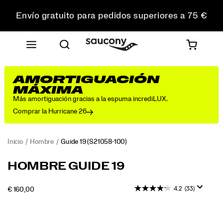
Envío gratuito para pedidos superiores a 75 €
Devoluciones gratuitas en todos los pedidos
Consigue un 10 % de descuento en tu primer pedido
AMORTIGUACIÓN
MÁXIMA
Más amortiguación gracias a la espuma incrediLUX.
Comprar la Hurricane 26
Inicio
Hombre
Guide 19
(S21058-100)
HOMBRE GUIDE 19
4.2
(33)
INSTOCK
€ 160,00
EUR
160,00
16000