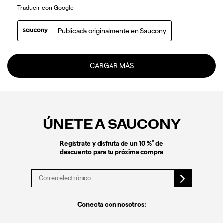
Enlaces
a
pie
ÚNETE A SAUCONY
de
página
*
Regístrate y disfruta de un 10 %
de
descuento para tu próxima compra
Conecta con nosotros: