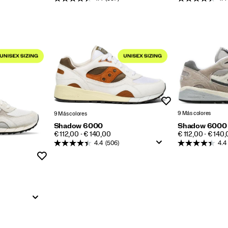
Lista de deseos
9 Más colores
9 Más colores
Shadow 6000
Shadow 6000
PRICE
PRICE
€ 112,00 - € 140
€ 112,00 - € 140,00
4.4
4.4
(506)
Lista de deseos