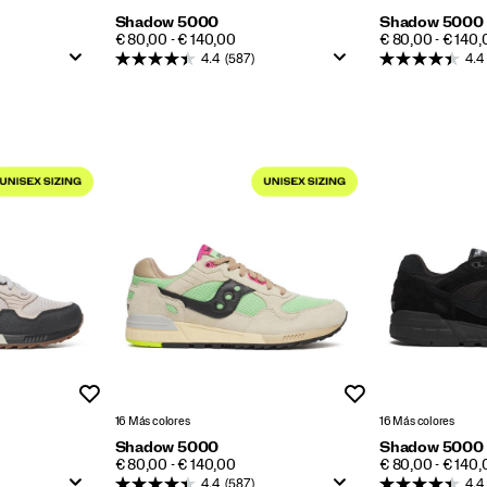
Shadow 5000
Shadow 5000
PRICE
PRICE
€ 80,00 - € 140,00
€ 80,00 - € 140,
4.4
(587)
4.4
Lista de deseos
Lista de deseos
16 Más colores
16 Más colores
Shadow 5000
Shadow 5000
PRICE
PRICE
€ 80,00 - € 140,00
€ 80,00 - € 140,
4.4
(587)
4.4