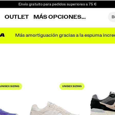
Envío gratuito para pedidos superiores a 75 €
Devoluciones gratuitas en todos los pedidos
R
OUTLET
MÁS OPCIONES...
Consigue un 10 % de descuento en tu primer pedido
A
Más amortiguación gracias a la espuma incre