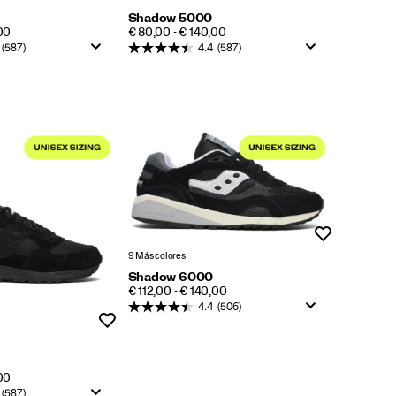
Shadow 5000
PRICE
00
€ 80,00 - € 140,00
(587)
4.4
(587)
Lista de dese
9 Más colores
Shadow 6000
PRICE
€ 112,00 - € 140,00
4.4
(506)
Lista de deseos
00
(587)