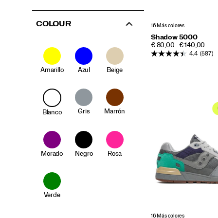
COLOUR
16 Más colores
Shadow 5000
PRICE
€ 80,00 - € 140,00
4.4
(587)
Amarillo
Azul
Beige
Gris
Marrón
Blanco
Morado
Negro
Rosa
Verde
16 Más colores