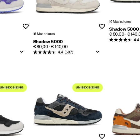
16 Más colores
Lista de deseos
Lista de deseos
Shadow 5000
PRICE
16 Más colores
€ 80,00 - € 140,
4.4
Shadow 5000
PRICE
€ 80,00 - € 140,00
4.4
(587)
Lista de deseos