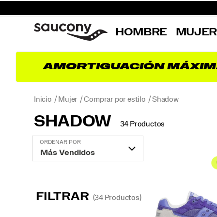
HOMBRE
MUJE
AMORTIGUACIÓN MÁXIM
Inicio
Mujer
Comprar por estilo
Shadow
SHADOW
34 Productos
Destacado
ORDENAR POR
Shadow
FILTRAR
(34 Productos)