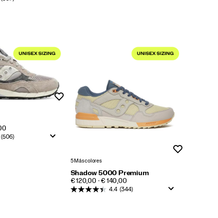
Lista de deseos
,00
(506)
Lista de dese
5 Más colores
Shadow 5000 Premium
PRICE
€ 120,00 - € 140,00
4.4
(344)