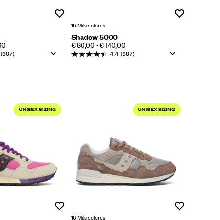
Lista de deseos
Lista de dese
16 Más colores
Shadow 5000
PRICE
00
€ 80,00 - € 140,00
(587)
4.4
(587)
Lista de deseos
Lista de dese
16 Más colores