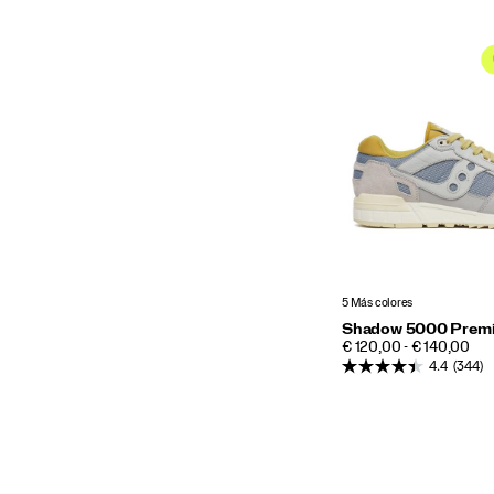
5 Más colores
Shadow 5000 Prem
PRICE
€ 120,00 - € 140,00
4.4
(344)