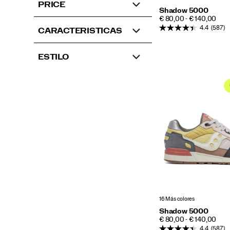
PRICE
Shadow 5000
PRICE
€ 80,00 - € 140,00
4.4
(587)
CARACTERISTICAS
ESTILO
16 Más colores
Shadow 5000
PRICE
€ 80,00 - € 140,00
4.4
(587)