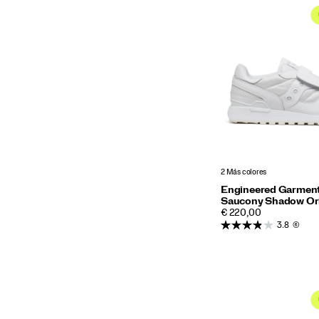
2 Más colores
Engineered Garmen
Saucony Shadow Ori
PRICE
€ 220,00
3.8
(6)