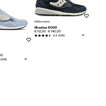
Lista de dese
9 Más colores
Shadow 6000
PRICE
€ 112,00 - € 140,00
4.4
(506)
Lista de deseos
,00
(506)