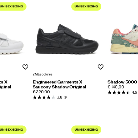
Lista de deseos
Lista de deseos
2 Más colores
ts X
Engineered Garments X
Shadow 5000 
PRICE
ginal
Saucony Shadow Original
€ 140,00
PRICE
€ 220,00
4.5
3.8
(6)