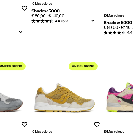
16 Más colores
Lista de deseos
Shadow 5000
PRICE
16 Más colores
€ 80,00 - € 140,00
4.4
(587)
Shadow 5000
PRICE
€ 80,00 - € 140,
4.4
Lista de deseos
Lista de deseos
16 Más colores
16 Más colores