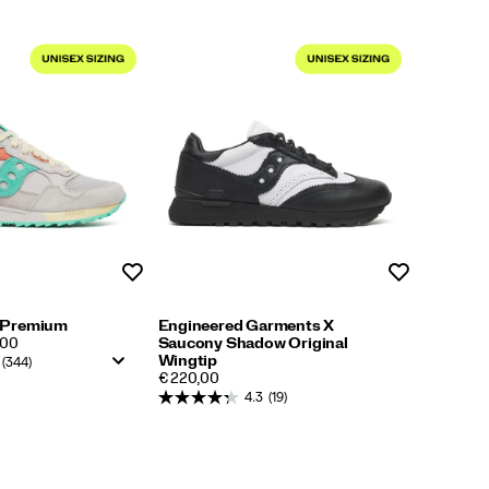
Lista de deseos
Lista de dese
 Premium
Engineered Garments X
,00
Saucony Shadow Original
Wingtip
(344)
PRICE
€ 220,00
4.3
(19)