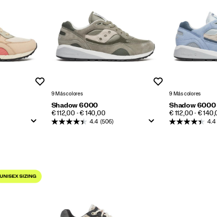
Lista de deseos
Lista de deseos
9 Más colores
9 Más colores
Shadow 6000
Shadow 6000
PRICE
PRICE
€ 112,00 - € 140,00
€ 112,00 - € 140
4.4
(506)
4.4