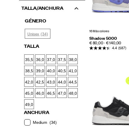
TALLA/ANCHURA
GÉNERO
16 Más colores
(34)
Unisex
Shadow 5000
PRICE
€ 80,00 - € 140,00
TALLA
4.4
(587)
35,5
36,0
37,0
37,5
38,0
38,5
39,0
40,0
40,5
41,0
42,0
42,5
43,0
44,0
44,5
45,0
46,0
46,5
47,0
48,0
49,0
ANCHURA
Medium
(34)