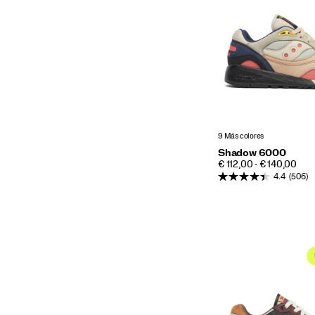
9 Más colores
Shadow 6000
PRICE
€ 112,00 - € 140,00
4.4
(506)