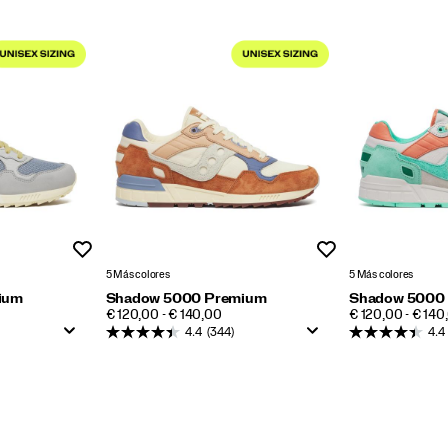
Lista de deseos
Lista de deseos
5 Más colores
5 Más colores
ium
Shadow 5000 Premium
Shadow 5000
PRICE
PRICE
€ 120,00 - € 140,00
€ 120,00 - € 140
4.4
(344)
4.4