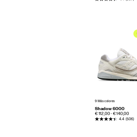
9 Más colores
Shadow 6000
PRICE
€ 112,00 - € 140,00
4.4
(506)