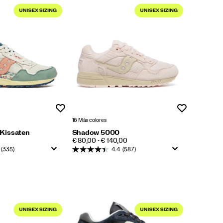
Lista de deseos
Lista de dese
16 Más colores
Kissaten
Shadow 5000
PRICE
€ 80,00 - € 140,00
(335)
4.4
(587)