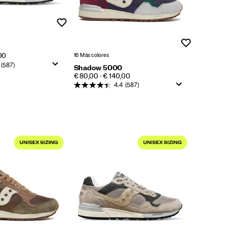
Lista de deseos
Lista de dese
16 Más colores
00
(587)
Shadow 5000
PRICE
€ 80,00 - € 140,00
4.4
(587)