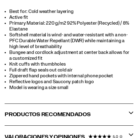
Best for: Cold weather layering
Active fit
Primary Material: 220 g/m2 92% Polyester (Recycled) / 8%
Elastane
Softshell material is wind- and water-resistant with a non-
PFC Durable Water Repellant (DWR) while maintaining a
high level of breathability
Bungee and cordlock adjustment at center back allows for
a customized fit
Knit cuffs with thumbholes
Full draft flap seals out cold air
Zippered hand pockets with internal phone pocket
Reflective logos and Saucony patch logo
Model is wearing a size small
PRODUCTOS RECOMENDADOS
VALORACIONES Y OPINIONES
5.0
(2)