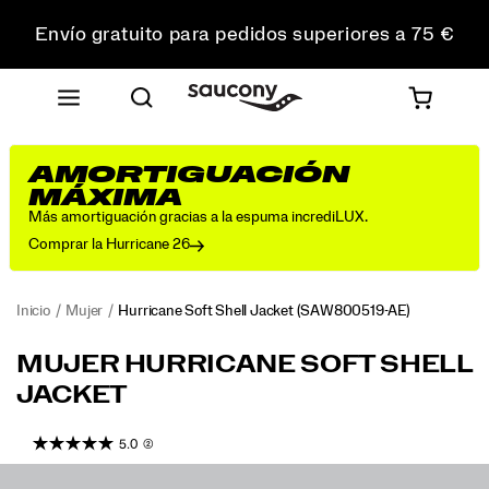
Envío gratuito para pedidos superiores a 75 €
Devoluciones gratuitas en todos los pedidos
Consigue un 10 % de descuento en tu primer pedido
AMORTIGUACIÓN
MÁXIMA
Más amortiguación gracias a la espuma incrediLUX.
Comprar la Hurricane 26
Inicio
Mujer
Hurricane Soft Shell Jacket
(SAW800519-AE)
<p>A
https://www.saucony.com/ES/es_ES/hurricane-
MUJER HURRICANE SOFT SHELL
versatile
soft-
JACKET
outer
shell-
layer
jacket/59445W.html
that
5.0
(2)
balances
Images
protection