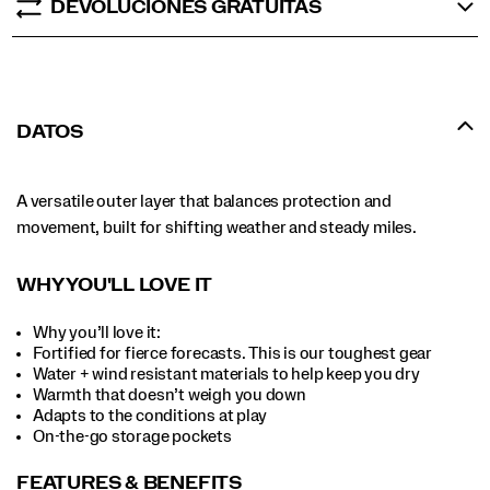
DEVOLUCIONES GRATUITAS
DATOS
A versatile outer layer that balances protection and
movement, built for shifting weather and steady miles.
WHY YOU'LL LOVE IT
Why you’ll love it:
Fortified for fierce forecasts. This is our toughest gear
Water + wind resistant materials to help keep you dry
Warmth that doesn’t weigh you down
Adapts to the conditions at play
On-the-go storage pockets
FEATURES & BENEFITS