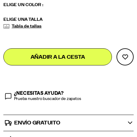
Details
soft-
/
Variations
ELIGE UN COLOR
:
shell-
Mujer
jacket/59445W.html
Variations
ELIGE UNA TALLA
Tabla de tallas
Add
false
Product
AÑADIR A LA CESTA
to
Actions
cart
options
¿NECESITAS AYUDA?
Prueba nuestro buscador de zapatos
ENVÍO GRATUITO