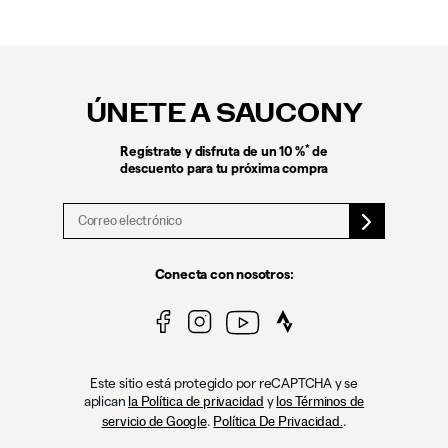
Enlaces
a
pie
ÚNETE A SAUCONY
de
página
*
Regístrate y disfruta de un 10 %
de
descuento para tu próxima compra
Conecta con nosotros:
Este sitio está protegido por reCAPTCHA y se
aplican
y
la Política de privacidad
los Términos de
.
.
servicio de Google
Política De Privacidad.