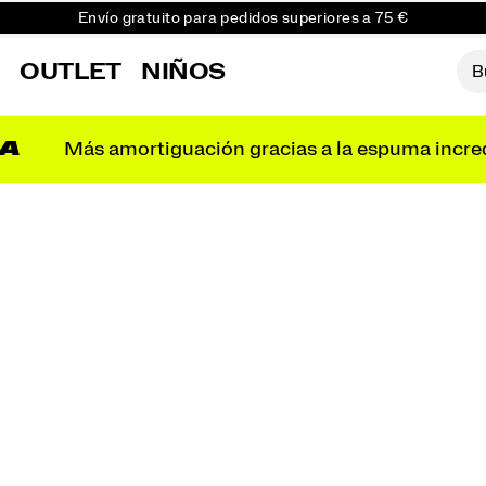
Envío gratuito para pedidos superiores a 75 €
Devoluciones gratuitas en todos los pedidos
R
OUTLET
NIÑOS
Consigue un 10 % de descuento en tu primer pedido
A
Más amortiguación gracias a la espuma incre