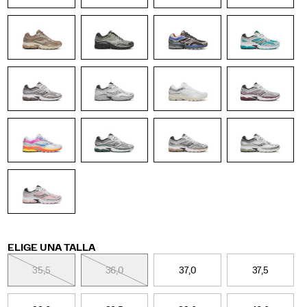
Variations
ELIGE UNA TALLA
35,5
36,0
37,0
37,5