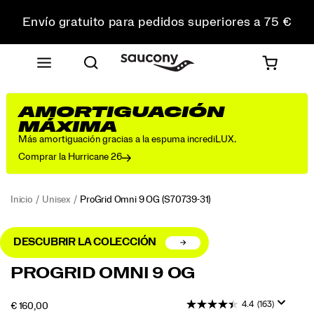
Envío gratuito para pedidos superiores a 75 €
Devoluciones gratuitas en todos los pedidos
Consigue un 10 % de descuento en tu primer pedido
AMORTIGUACIÓN
MÁXIMA
Más amortiguación gracias a la espuma incrediLUX.
Comprar la Hurricane 26
Inicio
Unisex
ProGrid Omni 9 OG
(S70739-31)
DESCUBRIR LA COLECCIÓN
<p>La
https://www.saucony.com/ES/es_ES/progrid-
PROGRID OMNI 9 OG
ProGrid
omni-
Omni
9-
4.4
(163)
OUTOFSTOCK
€ 160,00
9
og/56179U.html