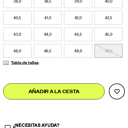
38,0
38,5
39,0
40,0
40,5
41,0
42,0
42,5
43,0
44,0
44,5
45,0
46,0
46,5
48,0
49,0
Tabla de tallas
Add
false
Product
AÑADIR A LA CESTA
to
Actions
cart
options
¿NECESITAS AYUDA?