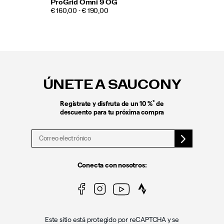
ProGrid Omni 9 OG
€ 160,00 - € 190,00
Enlaces
a
pie
ÚNETE A SAUCONY
de
página
*
Regístrate y disfruta de un 10 %
de
descuento para tu próxima compra
Conecta con nosotros:
Este sitio está protegido por reCAPTCHA y se