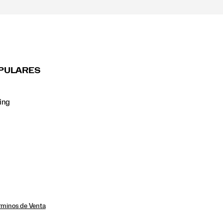
PULARES
ing
rminos de Venta