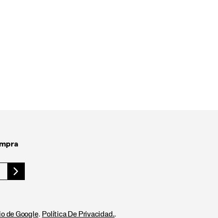
ompra
.
.
io de Google
Política De Privacidad.