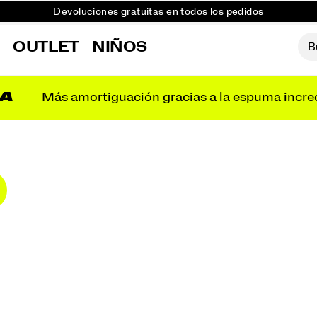
Devoluciones gratuitas en todos los pedidos
Consigue un 10 % de descuento en tu primer pedido
R
OUTLET
NIÑOS
A
Más amortiguación gracias a la espuma incre