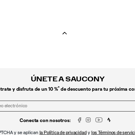
ÚNETE A SAUCONY
*
trate y disfruta de un 10 %
de descuento para tu próxima c
Conecta con nosotros:
APTCHA y se aplican
y
la Política de privacidad
los Términos de servic