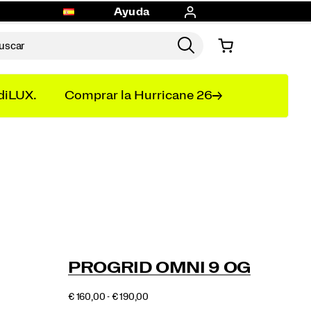
Ayuda
diLUX.
Comprar la Hurricane 26
PROGRID OMNI 9 OG
€ 160,00 - € 190,00
EUR
160,00
16000
INSTOCK