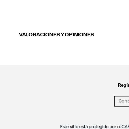
VALORACIONES Y OPINIONES
Enlaces
a
pie
de
página
Regís
Este sitio está protegido por reC