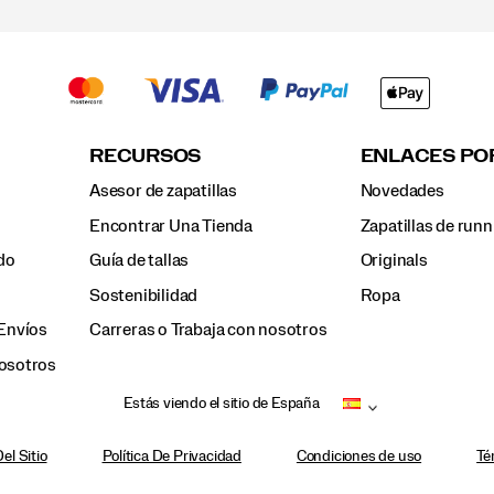
RECURSOS
ENLACES PO
Asesor de zapatillas
Novedades
Encontrar Una Tienda
Zapatillas de runn
do
Guía de tallas
Originals
Sostenibilidad
Ropa
Envíos
Carreras o Trabaja con nosotros
osotros
Estás viendo el sitio de España
el Sitio
Política De Privacidad
Condiciones de uso
Té