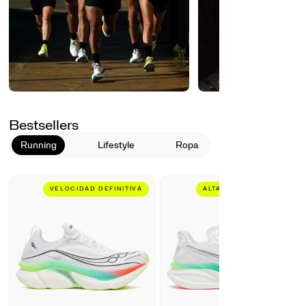
Bestsellers
Running
Lifestyle
Ropa
VELOCIDAD DEFINITIVA
ALTAMENTE VALORADA