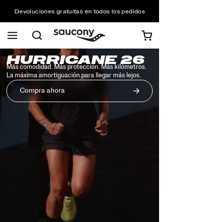
Consigue un 10 % de descuento en tu primer pedido
Envío gratuito para pedidos superiores a 75 €
Devoluciones gratuitas en todos los pedidos
Consigue un 10 % de descuento en tu primer pedido
Common
Saucony
HURRICANE 26
Homepage
Más comodidad. Más protección. Más kilómetros.
Styles
La máxima amortiguación para llegar más lejos.
Compra ahora