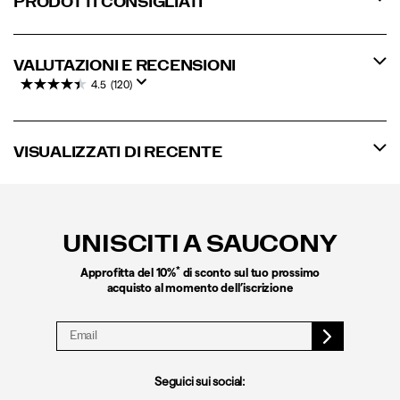
PRODOTTI CONSIGLIATI
VALUTAZIONI E RECENSIONI
4.5
(120)
VISUALIZZATI DI RECENTE
Link
a
piè
UNISCITI A SAUCONY
di
pagina
*
Approfitta del 10%
di sconto sul tuo prossimo
acquisto al momento dell’iscrizione
Seguici sui social: