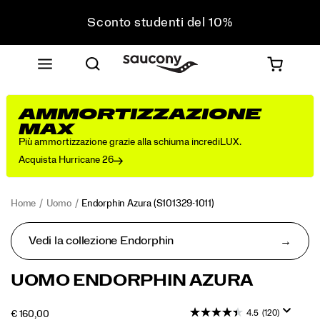
Sconto studenti del 10%
Approfitta del 10% di sconto sul tuo prossimo
acquisto
Spedizione gratuita sugli ordini superiori a 75 €
Resi gratuiti su tutti gli ordini
AMMORTIZZAZIONE
Sconto studenti del 10%
MAX
Più ammortizzazione grazie alla schiuma incrediLUX.
Acquista Hurricane 26
Home
Uomo
Endorphin Azura
(S101329-1011)
Vedi la collezione Endorphin
Con
https://www.saucony.com/IT/it_IT/endorphin-
UOMO ENDORPHIN AZURA
una
azura/60807M.html
decisa
4.5
(120)
OUTOFSTOCK
€ 160,00
estetica