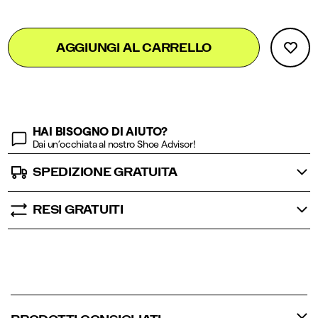
Add
false
Product
AGGIUNGI AL CARRELLO
to
Actions
cart
options
HAI BISOGNO DI AIUTO?
Dai un’occhiata al nostro Shoe Advisor!
SPEDIZIONE GRATUITA
RESI GRATUITI