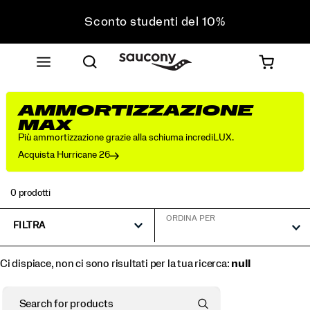
Sconto studenti del 10%
Approfitta del 10% di sconto sul tuo prossimo
acquisto
Spedizione gratuita sugli ordini superiori a 75 €
Resi gratuiti su tutti gli ordini
AMMORTIZZAZIONE
Sconto studenti del 10%
MAX
Più ammortizzazione grazie alla schiuma incrediLUX.
Acquista Hurricane 26
0 prodotti
ORDINA PER
FILTRA
Ci dispiace, non ci sono risultati per la tua ricerca:
null