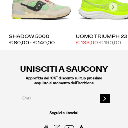
SHADOW 5000
UOMO TRIUMPH 23
PRICE
Prezzo
PREZZO
€ 80,00 - € 140,00
€ 133,00
€ 190,00
scontato
ORDINARI
Link
a
piè
UNISCITI A SAUCONY
di
pagina
*
Approfitta del 10%
di sconto sul tuo prossimo
acquisto al momento dell’iscrizione
Seguici sui social: