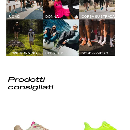
UOMO
DONNA
CORSA SU STRADA
TRAIL RUNNING
LIFESTYLE
SHOE ADVISOR
Prodotti
consigliati