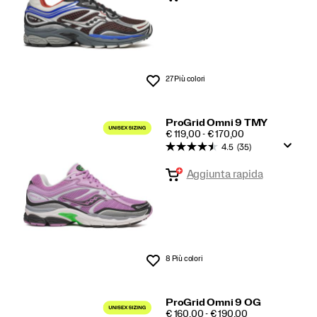
27 Più colori
Lista dei desideri
ProGrid Omni 9 TMY
PRICE
€ 119,00 - € 170,00
4.5
(35)
Aggiunta rapida
8 Più colori
Lista dei desideri
ProGrid Omni 9 OG
PRICE
€ 160,00 - € 190,00