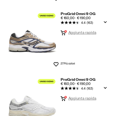
ProGrid Omni 9 OG
PRICE
€ 160,00 - € 190,00
4.4
(163)
Aggiunta rapida
27 Più colori
Lista dei desideri
ProGrid Omni 9 OG
PRICE
€ 160,00 - € 190,00
4.4
(163)
Aggiunta rapida