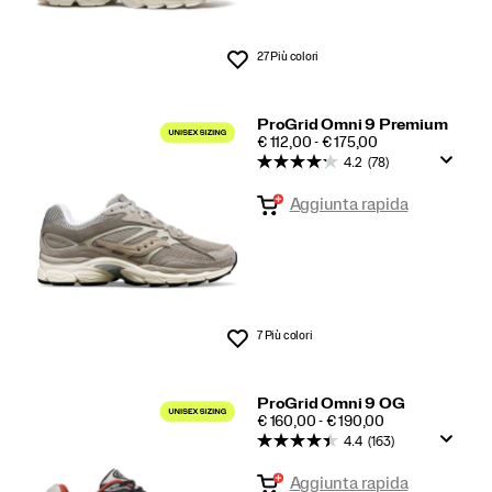
27 Più colori
Lista dei desideri
ProGrid Omni 9 Premium
PRICE
€ 112,00 - € 175,00
4.2
(78)
Aggiunta rapida
7 Più colori
Lista dei desideri
ProGrid Omni 9 OG
PRICE
€ 160,00 - € 190,00
4.4
(163)
Aggiunta rapida