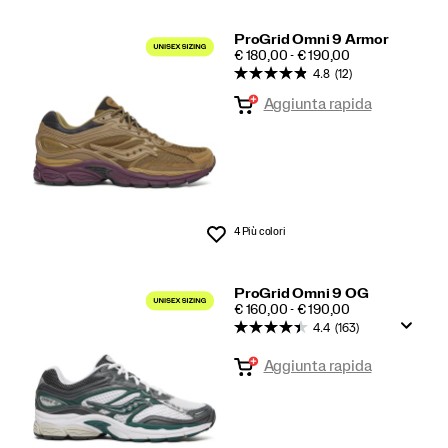
ProGrid Omni 9 Armor
PRICE
€ 180,00 - € 190,00
4.8
(12)
Aggiunta rapida
4 Più colori
Lista dei desideri
ProGrid Omni 9 OG
PRICE
€ 160,00 - € 190,00
4.4
(163)
Aggiunta rapida