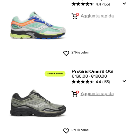
4.4
(163)
Aggiunta rapida
27 Più colori
Lista dei desideri
ProGrid Omni 9 OG
PRICE
€ 160,00 - € 190,00
4.4
(163)
Aggiunta rapida
27 Più colori
Lista dei desideri