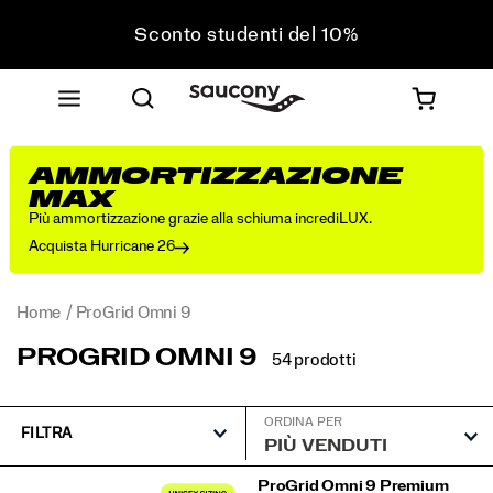
Sconto studenti del 10%
Approfitta del 10% di sconto sul tuo prossimo
acquisto
Spedizione gratuita sugli ordini superiori a 75 €
Resi gratuiti su tutti gli ordini
AMMORTIZZAZIONE
Sconto studenti del 10%
MAX
Più ammortizzazione grazie alla schiuma incrediLUX.
Acquista Hurricane 26
Home
ProGrid Omni 9
PROGRID OMNI 9
54 prodotti
ORDINA PER
FILTRA
ProGrid
ProGrid Omni 9 Premium