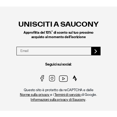
Link
a
piè
UNISCITI A SAUCONY
di
pagina
*
Approfitta del 10%
di sconto sul tuo prossimo
acquisto al momento dell’iscrizione
Seguici sui social:
Questo sito è protetto da reCAPTCHA e dalle
e i
di Google.
Norme sulla privacy
Termini di servizio
.
Informazioni sulla privacy di Saucony