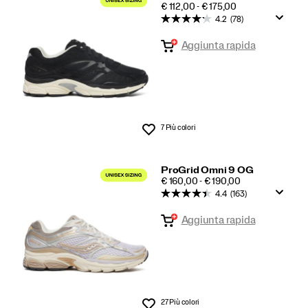
PRICE
€ 112,00 - € 175,00
Omni
4.2
(78)
9
Aggiunta rapida
in
primo
piano
7 Più colori
Lista dei desideri
ProGrid Omni 9 OG
PRICE
€ 160,00 - € 190,00
4.4
(163)
Aggiunta rapida
27 Più colori
Lista dei desideri