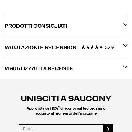
PRODOTTI CONSIGLIATI
VALUTAZIONI E RECENSIONI
5.0
(4)
VISUALIZZATI DI RECENTE
Link
a
piè
UNISCITI A SAUCONY
di
pagina
*
Approfitta del 10%
di sconto sul tuo prossimo
acquisto al momento dell’iscrizione