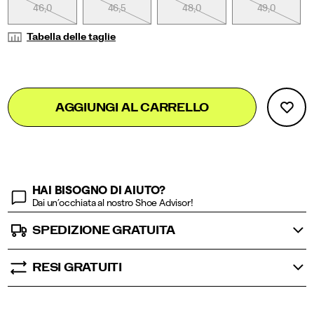
midsole.
46,0
46,5
48,0
49,0
</p>
Tabella delle taglie
Add
false
Product
AGGIUNGI AL CARRELLO
to
Actions
cart
options
HAI BISOGNO DI AIUTO?
Dai un’occhiata al nostro Shoe Advisor!
SPEDIZIONE GRATUITA
RESI GRATUITI