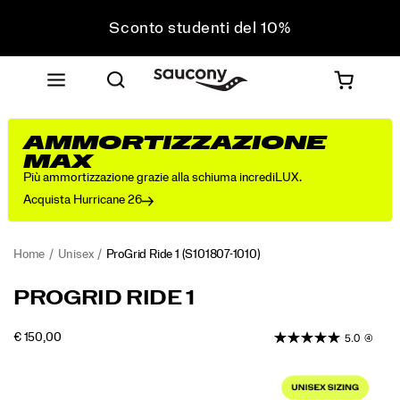
Sconto studenti del 10%
Approfitta del 10% di sconto sul tuo prossimo
acquisto
Spedizione gratuita sugli ordini superiori a 75 €
Resi gratuiti su tutti gli ordini
AMMORTIZZAZIONE
Sconto studenti del 10%
MAX
Più ammortizzazione grazie alla schiuma incrediLUX.
Acquista Hurricane 26
Home
Unisex
ProGrid Ride 1
(S101807-1010)
<p>Originally
https://www.saucony.com/IT/it_IT/progrid-
PROGRID RIDE 1
released
ride-
in
1/61245U.html
OUTOFSTOCK
€ 150,00
5.0
(4)
2008
EUR
150,00
15000
as
Images
a
versatile