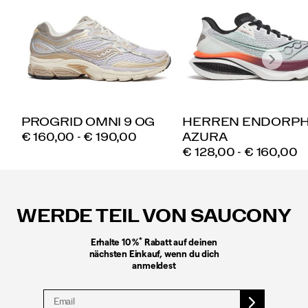
PROGRID OMNI 9 OG
HERREN ENDORPH
PRICE
€ 160,00 - € 190,00
AZURA
PRICE
€ 128,00 - € 160,00
Fußzeilen-
Links
WERDE TEIL VON SAUCONY
*
Erhalte 10 %
Rabatt auf deinen
nächsten Einkauf, wenn du dich
anmeldest