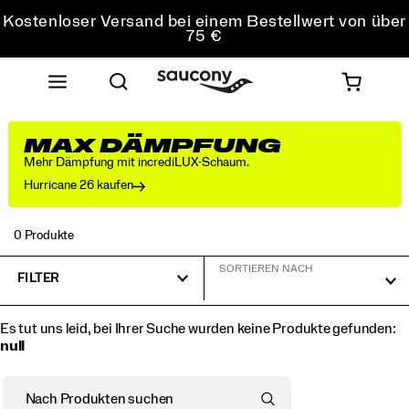
Kostenloser Versand bei einem Bestellwert von über
75 €
Kostenfreie Retouren bei allen Bestellungen
Sichere dir 10 % Rabatt auf deine erste Bestellung
MAX DÄMPFUNG
Mehr Dämpfung mit incrediLUX-Schaum.
Hurricane 26 kaufen
0 Produkte
SORTIEREN NACH
FILTER
Es tut uns leid, bei Ihrer Suche wurden keine Produkte gefunden:
null