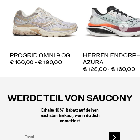
PROGRID OMNI 9 OG
HERREN ENDORPH
PRICE
€ 160,00 - € 190,00
AZURA
PRICE
€ 128,00 - € 160,00
Fußzeilen-
Links
WERDE TEIL VON SAUCONY
*
Erhalte 10 %
Rabatt auf deinen
nächsten Einkauf, wenn du dich
anmeldest