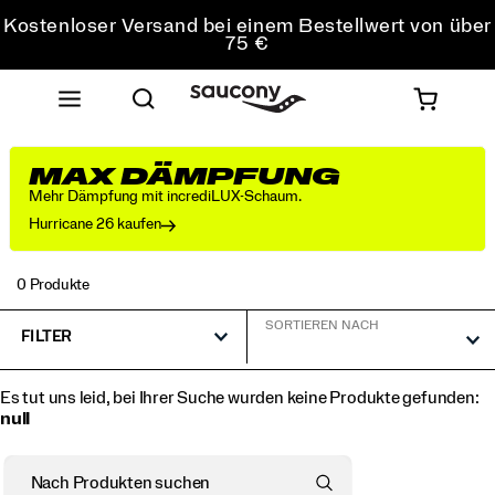
Kostenloser Versand bei einem Bestellwert von über
75 €
Kostenfreie Retouren bei allen Bestellungen
Sichere dir 10 % Rabatt auf deine erste Bestellung
MAX DÄMPFUNG
Mehr Dämpfung mit incrediLUX-Schaum.
Hurricane 26 kaufen
0 Produkte
SORTIEREN NACH
FILTER
Es tut uns leid, bei Ihrer Suche wurden keine Produkte gefunden:
null