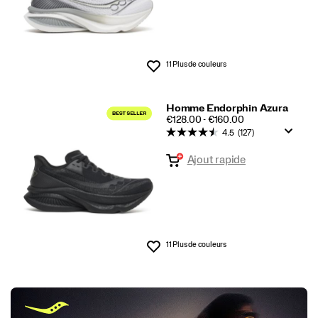
11 Plus de couleurs
Liste de souhaits
Homme Endorphin Azura
PRICE
€128.00 - €160.00
4.5
(127)
Ajout rapide
11 Plus de couleurs
Liste de souhaits