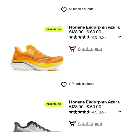
4 Plus de couleurs
Liste de souhaits
Homme Endorphin Azura
PRICE
€128.00 - €160.00
4.5
(127)
Ajout rapide
11 Plus de couleurs
Liste de souhaits
Homme Endorphin Azura
PRICE
€128.00 - €160.00
4.5
(127)
Ajout rapide