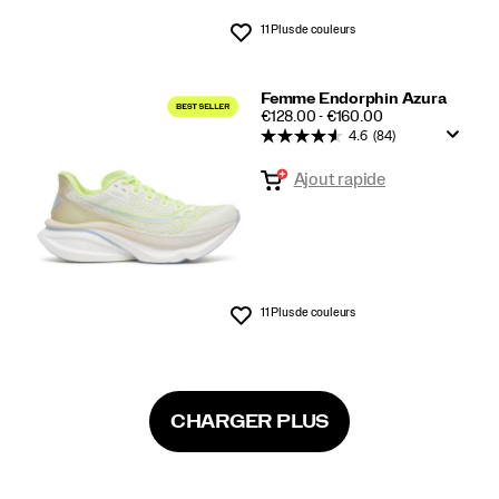
11 Plus de couleurs
Liste de souhaits
Femme Endorphin Azura
PRICE
€128.00 - €160.00
4.6
(84)
Ajout rapide
11 Plus de couleurs
Liste de souhaits
CHARGER PLUS