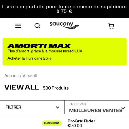
commande
Livraison gratuite pour toute commande supérieure
à 75 €
Retours gratuits sur toutes les commandes
Obtenez 10 % de réduction sur votre première
commande
AMORTI MAX
Plus d'amorti grâce à la mousse incrediLUX.
Acheter la Hurricane 26
Accueil
View all
VIEW ALL
530 Produits
TRIER PAR
FILTRER
View
ProGrid Ride 1
PRICE
€150.00
all