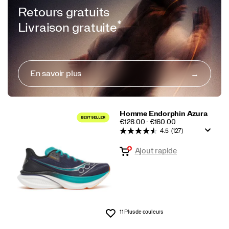
Retours gratuits
*
Livraison gratuite
En savoir plus
Homme Endorphin Azura
PRICE
€128.00 - €160.00
4.5
(127)
Ajout rapide
11 Plus de couleurs
Liste de souhaits