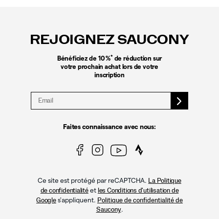
Liens
vers
le
REJOIGNEZ SAUCONY
pied
de
page
*
Bénéficiez de 10 %
de réduction sur
votre prochain achat lors de votre
inscription
Faites connaissance avec nous:
Ce site est protégé par reCAPTCHA.
La Politique
et
de confidentialité
les Conditions d'utilisation de
s'appliquent.
Google
Politique de confidentialité de
.
Saucony