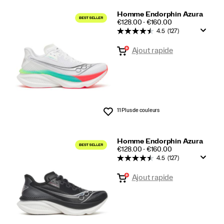
Homme Endorphin Azura
PRICE
€128.00 - €160.00
4.5
(127)
Ajout rapide
11 Plus de couleurs
Liste de souhaits
Homme Endorphin Azura
PRICE
€128.00 - €160.00
4.5
(127)
Ajout rapide