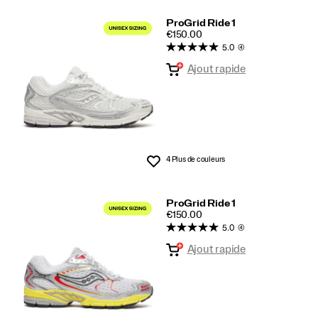
ProGrid Ride 1
PRICE
€150.00
5.0
(4)
Ajout rapide
4 Plus de couleurs
Liste de souhaits
ProGrid Ride 1
PRICE
€150.00
5.0
(4)
Ajout rapide