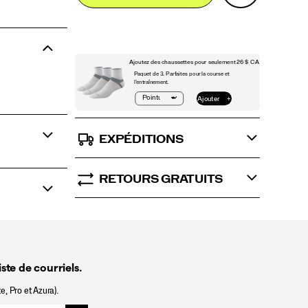
Actions
cart
options
EXPÉDITIONS
RETOURS GRATUITS
ste de courriels.
e, Pro et Azura).