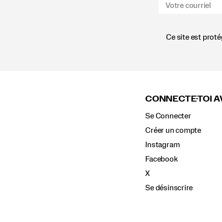
Ce site est prot
Liens
vers
le
CONNECTE-TOI A
pied
de
Se Connecter
page
Créer un compte
Instagram
Facebook
X
Se désinscrire