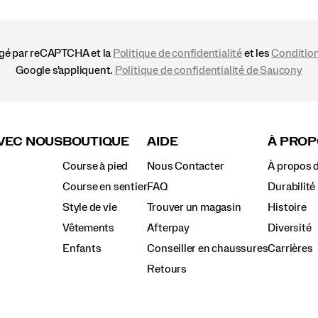
égé par reCAPTCHA et la
Politique de confidentialité
et les
Condition
Google s'appliquent.
Politique de confidentialité de Saucony
VEC NOUS
BOUTIQUE
AIDE
À PROP
Course à pied
Nous Contacter
À propos 
Course en sentier
FAQ
Durabilité
Style de vie
Trouver un magasin
Histoire
Vêtements
Afterpay
Diversité
Enfants
Conseiller en chaussures
Carrières
Retours