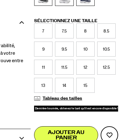
Variations
SÉLECTIONNEZ UNE TAILLE
7
7.5
8
8.5
abilité,
9
9.5
10
10.5
à votre
trouve entre
11
11.5
12
12.5
13
14
15
Tableau des tailles
Add
false
Product
AJOUTER AU
to
PANIER