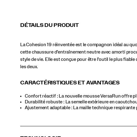
votre
style
de
vie.
DÉTAILS DU PRODUIT
Elle
est
conçue
La Cohesion 19 réinventée est le compagnon idéal au quoti
pour
être
cette chaussure d’entraînement neutre avec amorti procu
l’outil
style de vie. Elle est conçue pour être l’outil le plus fiab
le
les deux.
plus
fiable
de
CARACTÉRISTIQUES ET AVANTAGES
votre
équipement
Confort réactif : La nouvelle mousse VersaRun offre plu
—
Durabilité robuste : La semelle extérieure en caoutch
prête
Ajustement adaptable : La maille technique respirante p
pour
la
route,
le
gym