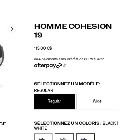
https://www.saucony.com/CA/fr_CA/cohesio
Saucony
61247M
Chaussures
mens
Neutral
Neutral
false
195021988991
Details
HOMME COHESION
19/61247M.html
/
19
HOMMES
115,00 C$
CAD
115,00
11500
INSTOCK
SÉLECTIONNEZ UN MODÈLE:
REGULAR
Regular
Wide
Variations
SÉLECTIONNEZ UN COLORIS
:
BLACK |
AGE
WHITE