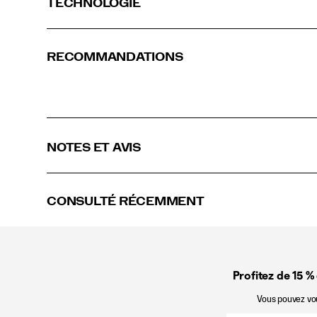
TECHNOLOGIE
et
tout
ce
qui
RECOMMANDATIONS
se
trouve
entre
les
deux.
</p>
NOTES ET AVIS
CONSULTÉ RÉCEMMENT
Profitez de 15 %
Vous pouvez vous