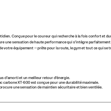
dien. Conçue pour le coureur qui recherche à la fois confort et dur
re une sensation de haute performance qui s’intègre parfaitement 
le de votre équipement — prête pour la route, le gym et tout ce qui se 
s d’amorti et un meilleur retour d’énergie.
ouc carbone XT-600 est conçue pour une durabilité maximale.
rocure une sensation de maintien sécuritaire et bien ventilée.