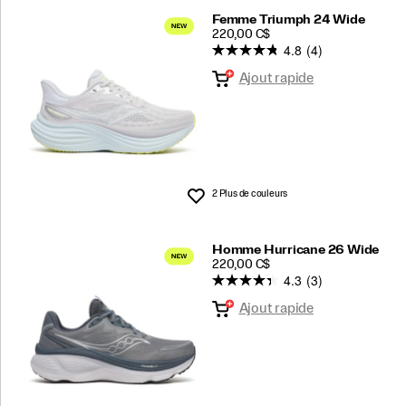
Femme Triumph 24 Wide
PRICE
220,00 C$
4.8
(4)
Ajout rapide
2 Plus de couleurs
Liste de souhaits
Homme Hurricane 26 Wide
PRICE
220,00 C$
4.3
(3)
Ajout rapide