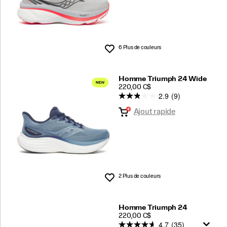
6 Plus de couleurs
Liste de souhaits
Homme Triumph 24 Wide
PRICE
220,00 C$
2.9
(9)
Ajout rapide
2 Plus de couleurs
Liste de souhaits
Homme Triumph 24
PRICE
220,00 C$
4.7
(35)