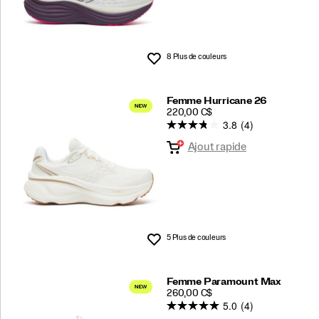
8 Plus de couleurs
Liste de souhaits
Femme Hurricane 26
PRICE
220,00 C$
3.8
(4)
Ajout rapide
5 Plus de couleurs
Liste de souhaits
Femme Paramount Max
PRICE
260,00 C$
5.0
(4)