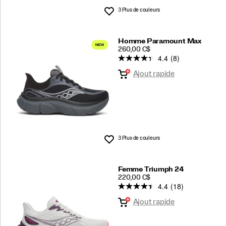
3 Plus de couleurs
Liste de souhaits
Homme Paramount Max
PRICE
260,00 C$
4.4
(8)
Ajout rapide
3 Plus de couleurs
Liste de souhaits
Femme Triumph 24
PRICE
220,00 C$
4.4
(18)
Ajout rapide