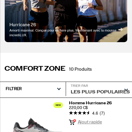
Hurricane 26
Amorti maximal. Conçue pour en faire plus. Maintenant avec la mousse
incrediLUX.
COMFORT ZONE
10 Produits
TRIER PAR
FILTRER
Comfort
Homme Hurricane 26
PRICE
220,00 C$
Zone
4.6
(7)
intégré
Ajout rapide