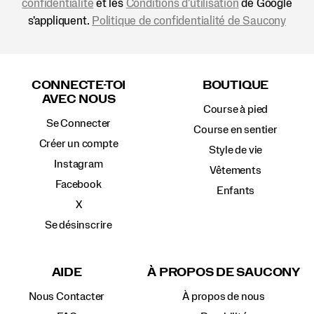
confidentialité
et les
Conditions d'utilisation
de Google
s'appliquent.
Politique de confidentialité de Saucony
Liens
vers
CONNECTE-TOI
BOUTIQUE
le
AVEC NOUS
pied
Course à pied
de
Se Connecter
page
Course en sentier
Créer un compte
Style de vie
Instagram
Vêtements
Facebook
Enfants
X
Se désinscrire
AIDE
À PROPOS DE SAUCONY
Nous Contacter
À propos de nous