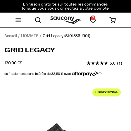
Livraison gratuite sur toutes les commandes
lorsque vous vous connectez à votre compte
2
Accueil
HOMMES
Grid Legacy
(S101836-1001)
<p>Entrez
https://www.saucony.com/CA/fr_CA/grid-
GRID LEGACY
dans
legacy/61244U.html
le
5.0
(1)
INSTOCK
130,00 C$
futur
CAD
130,00
13000
avec
un
clin
Images
d’œil
au
passé.
La
Grid
Legacy
réunit
des