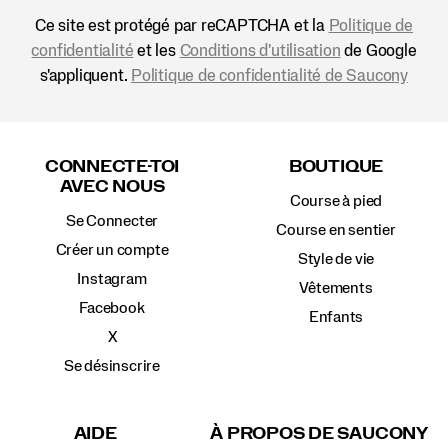
Ce site est protégé par reCAPTCHA et la
Politique de
confidentialité
et les
Conditions d'utilisation
de Google
s'appliquent.
Politique de confidentialité de Saucony
Liens
vers
CONNECTE-TOI
BOUTIQUE
le
AVEC NOUS
pied
Course à pied
de
Se Connecter
page
Course en sentier
Créer un compte
Style de vie
Instagram
Vêtements
Facebook
Enfants
X
Se désinscrire
AIDE
À PROPOS DE SAUCONY