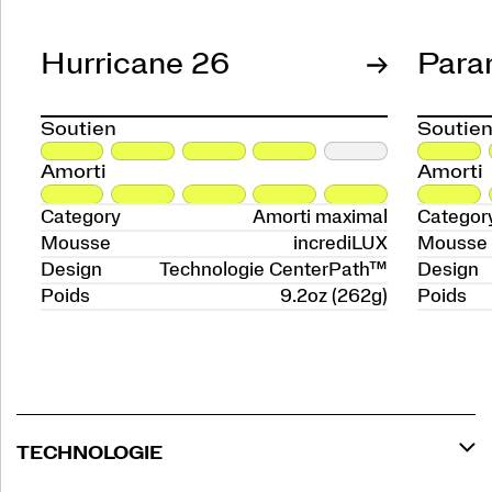
Hurricane 26
Para
Soutien
Soutie
Amorti
Amorti
Category
Amorti maximal
Categor
Mousse
incrediLUX
Mousse
Design
Technologie CenterPath™
Design
Poids
9.2oz (262g)
Poids
TECHNOLOGIE