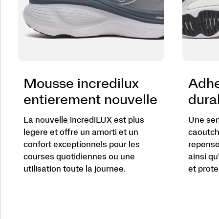
Mousse incredilux
Adhe
entierement nouvelle
durab
La nouvelle incrediLUX est plus
Une sem
legere et offre un amorti et un
caoutch
confort exceptionnels pour les
repensee
courses quotidiennes ou une
ainsi qu
utilisation toute la journee.
et prote