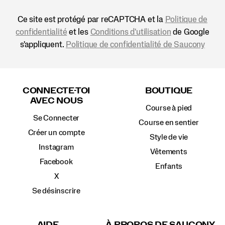
Ce site est protégé par reCAPTCHA et la
Politique de
confidentialité
et les
Conditions d'utilisation
de Google
s'appliquent.
Politique de confidentialité de Saucony
Liens
vers
CONNECTE-TOI
BOUTIQUE
le
AVEC NOUS
pied
Course à pied
de
Se Connecter
page
Course en sentier
Créer un compte
Style de vie
Instagram
Vêtements
Facebook
Enfants
X
Se désinscrire
AIDE
À PROPOS DE SAUCONY