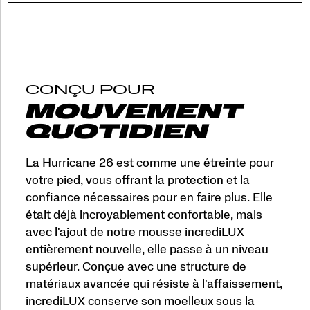
marche
ou
lors
de
vos
activités
quotidiennes,
CONÇU POUR
la
MOUVEMENT
Hurricane
26
QUOTIDIEN
offre
plus
La Hurricane 26 est comme une étreinte pour
de
confort,
votre pied, vous offrant la protection et la
plus
confiance nécessaires pour en faire plus. Elle
de
était déjà incroyablement confortable, mais
protection
et
avec l'ajout de notre mousse incrediLUX
plus
entièrement nouvelle, elle passe à un niveau
de
supérieur. Conçue avec une structure de
kilomètres.
Voici
matériaux avancée qui résiste à l'affaissement,
l’amorti
incrediLUX conserve son moelleux sous la
maximal