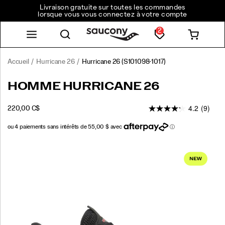
Livraison gratuite sur toutes les commandes
lorsque vous vous connectez à votre compte
2
Accueil
Hurricane 26
Hurricane 26
(S101098-1017)
<p>La
https://www.saucony.com/CA/fr_CA/hurricane-
HOMME HURRICANE 26
Hurricane
26/61249M.html
26
4.2
(9)
INSTOCK
220,00 C$
est
CAD
220,00
22000
comme
une
étreinte
Images
pour
votre
pied,
vous
offrant
la
protection
et