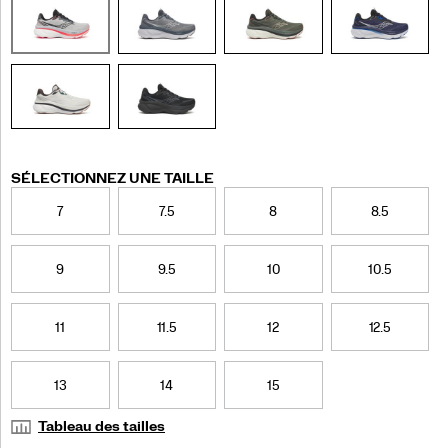
niveau
supérieur.
Conçue
avec
une
structure
de
matériaux
avancée
Variations
SÉLECTIONNEZ UNE TAILLE
qui
résiste
7
7.5
8
8.5
à
l’affaissement,
la
9
9.5
10
10.5
mousse
incrediLUX
conserve
11
11.5
12
12.5
son
moelleux
sous
13
14
15
pression,
de
Tableau des tailles
sorte