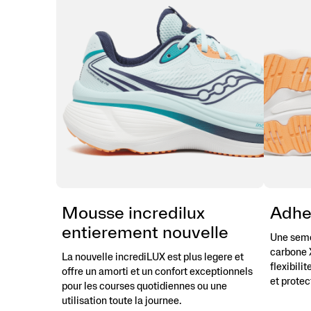
la
marche
ou
lors
de
vos
activités
quotidiennes,
la
Hurricane
26
offre
plus
de
confort,
plus
Mousse incredilux
Adher
de
entierement nouvelle
protection
Une seme
et
carbone 
La nouvelle incrediLUX est plus legere et
plus
flexibili
offre un amorti et un confort exceptionnels
de
et protec
kilomètres.
pour les courses quotidiennes ou une
Voici
utilisation toute la journee.