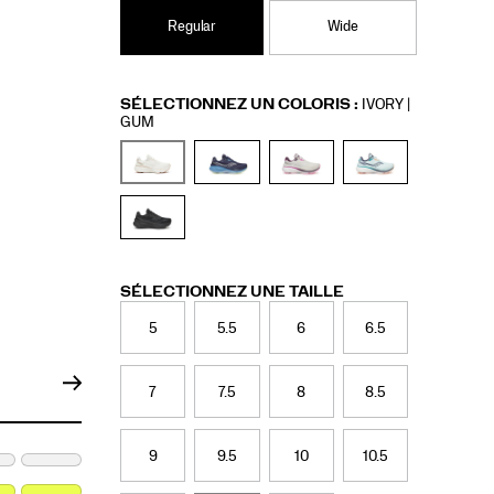
Regular
Wide
Variations
SÉLECTIONNEZ UN COLORIS
:
IVORY |
GUM
Variations
SÉLECTIONNEZ UNE TAILLE
5
5.5
6
6.5
7
7.5
8
8.5
9
9.5
10
10.5