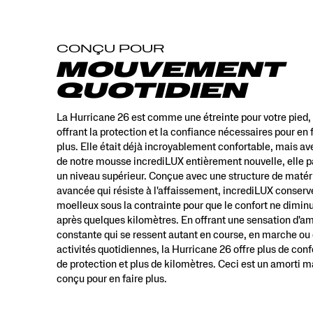
un
niveau
supérieur.
CONÇU POUR
Conçue
avec
MOUVEMENT
une
QUOTIDIEN
structure
de
matériaux
La Hurricane 26 est comme une étreinte pour votre pied,
avancée
offrant la protection et la confiance nécessaires pour en 
qui
plus. Elle était déjà incroyablement confortable, mais ave
résiste
de notre mousse incrediLUX entièrement nouvelle, elle p
à
un niveau supérieur. Conçue avec une structure de matér
l’affaissement,
avancée qui résiste à l'affaissement, incrediLUX conserv
la
moelleux sous la contrainte pour que le confort ne dimin
mousse
après quelques kilomètres. En offrant une sensation d'am
incrediLUX
constante qui se ressent autant en course, en marche ou
conserve
son
activités quotidiennes, la Hurricane 26 offre plus de conf
moelleux
de protection et plus de kilomètres. Ceci est un amorti 
sous
conçu pour en faire plus.
pression,
de