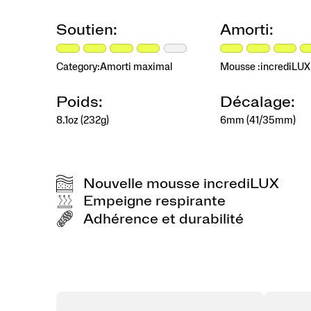
sorte
que
Soutien:
Amorti:
le
confort
ne
Category:
Amorti maximal
Mousse :
incrediLUX
diminue
pas
après
Poids:
Décalage:
quelques
8.1oz (232g)
6mm (41/35mm)
kilomètres.
En
offrant
une
sensation
Nouvelle mousse incrediLUX
d’amorti
Empeigne respirante
constante
qui
Adhérence et durabilité
se
distingue
autant
à
la
course,
à