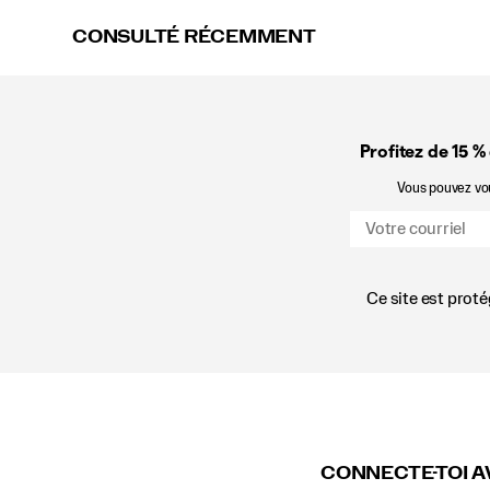
CONSULTÉ RÉCEMMENT
Profitez de 15 %
Vous pouvez vous
Ce site est prot
Liens
vers
le
pied
de
CONNECTE-TOI A
page