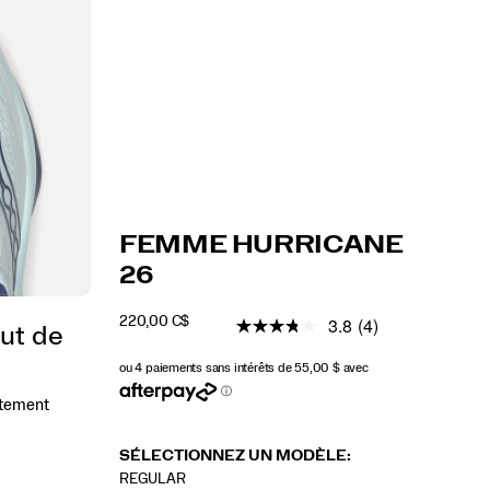
https://www.saucony.com/CA/fr_CA/hurrican
Saucony
61262W
Chaussures
hurricane-
Max
Max
false
195021958543
Details
FEMME HURRICANE
26/61262W.html
26
Cushioning
Cushioning
26
/
Hurricane
3.8
(4)
220,00 C$
26
aut de
CAD
220,00
22000
INSTOCK
stement
SÉLECTIONNEZ UN MODÈLE:
REGULAR