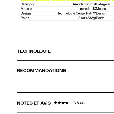
Amorti maximal
Category
Category
incrediLUX
Mousse
Mousse
Technologie CenterPath™
Design
Design
8.1oz (232g)
Poids
Poids
TECHNOLOGIE
RECOMMANDATIONS
3.8
(4)
NOTES ET AVIS