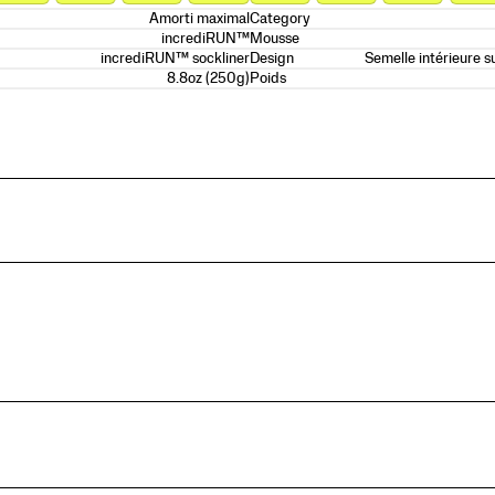
Amorti maximal
Category
incrediRUN™
Mousse
incrediRUN™ sockliner
Semelle intérieure s
Design
8.8oz (250g)
Poids