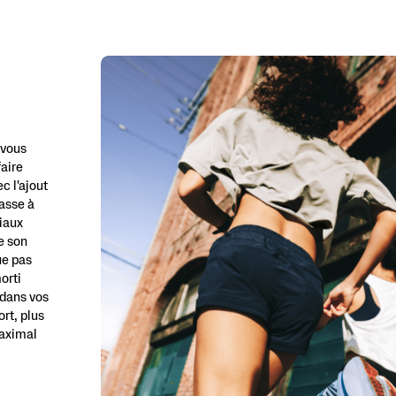
 vous
faire
c l'ajout
asse à
iaux
e son
ue pas
orti
 dans vos
ort, plus
maximal