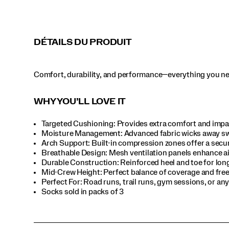
DÉTAILS DU PRODUIT
Comfort, durability, and performance—everything you nee
WHY YOU’LL LOVE IT
Targeted Cushioning: Provides extra comfort and impac
Moisture Management: Advanced fabric wicks away swea
Arch Support: Built-in compression zones offer a secure,
Breathable Design: Mesh ventilation panels enhance air
Durable Construction: Reinforced heel and toe for long-
Mid-Crew Height: Perfect balance of coverage and freed
Perfect For​: Road runs, trail runs, gym sessions, or a
Socks sold in packs of 3​