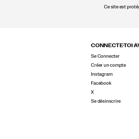
Ce site est prot
Liens
vers
le
CONNECTE-TOI A
pied
de
Se Connecter
page
Créer un compte
Instagram
Facebook
X
Se désinscrire