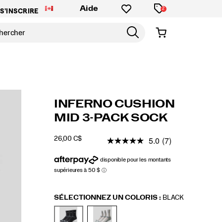
Aide
2
S'INSCRIRE
https://www.saucony.com/CA/fr_CA/inferno-
Saucony
59223U
Accessories
holiday-
holidaygifts
Socks
Socks
false
195020099483
Details
INFERNO CUSHION
cushion-
gift-
/
MID 3-PACK SOCK
mid-
guide
GUIDE
3-
CADEAUX
5.0
(7)
26,00 C$
pack-
CAD
26,00
2600
INSTOCK
sock/59223U.html
Variations
SÉLECTIONNEZ UN COLORIS
:
BLACK