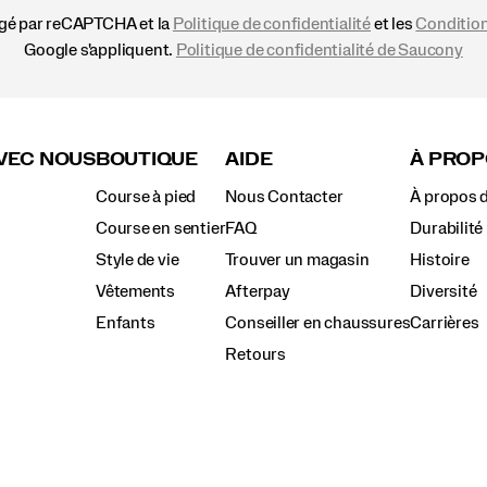
égé par reCAPTCHA et la
Politique de confidentialité
et les
Condition
Google s'appliquent.
Politique de confidentialité de Saucony
VEC NOUS
BOUTIQUE
AIDE
À PROP
Course à pied
Nous Contacter
À propos 
Course en sentier
FAQ
Durabilité
Style de vie
Trouver un magasin
Histoire
Vêtements
Afterpay
Diversité
Enfants
Conseiller en chaussures
Carrières
Retours