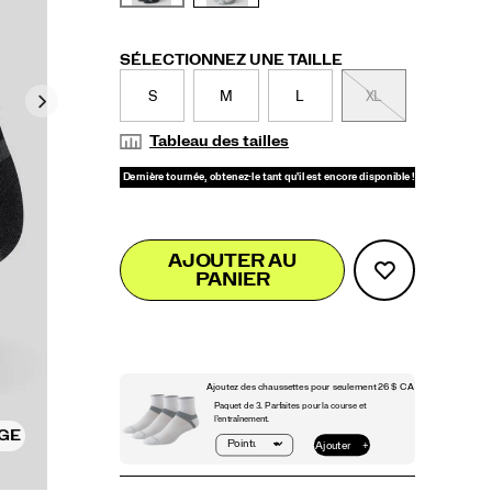
Variations
SÉLECTIONNEZ UNE TAILLE
S
M
L
XL
Tableau des tailles
Add
false
Product
AJOUTER AU
to
PANIER
Actions
cart
options
AGE