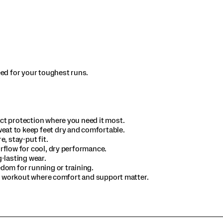
d for your toughest runs.​
t protection where you need it most.​
t to keep feet dry and comfortable.​
 stay-put fit.​
flow for cool, dry performance.​
lasting wear.​
om for running or training.​
ny workout where comfort and support matter.​