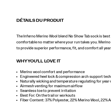
&
heel
lock
stability
DÉTAILS DU PRODUIT
to
provide
superior
The Inferno Merino Wool blend No Show Tab sock is best i
performance,
fit,
comfortable no matter where your run takes you. Merino 
and
to provide superior performance, fit, and comfort all year
comfort
all
year
WHY YOU'LL LOVE IT
long.
</p>
Merino wool comfort and performance
Engineered heel lock & compression arch support techn
Naturally wicking and temperature regulating for year
Airmesh venting for maximum airflow
Seamless toe to prevent irritation
Best For: On the trail or workouts
Fiber Content: 37% Polyester, 22% Merino Wool, 22% A