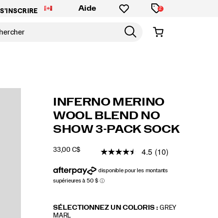
Aide
2
S'INSCRIRE
https://www.saucony.com/CA/fr_CA/inferno-
Saucony
59224U
Accessories
holiday-
holidaygifts
Socks
Socks
false
195019360082
Details
INFERNO MERINO
merino-
gift-
/
WOOL BLEND NO
wool-
guide
GUIDE
SHOW 3-PACK SOCK
blend-
CADEAUX
no-
4.5
(10)
show-
33,00 C$
CAD
33,00
3300
INSTOCK
3-
pack-
sock/59224U.html
Variations
SÉLECTIONNEZ UN COLORIS
:
GREY
MARL