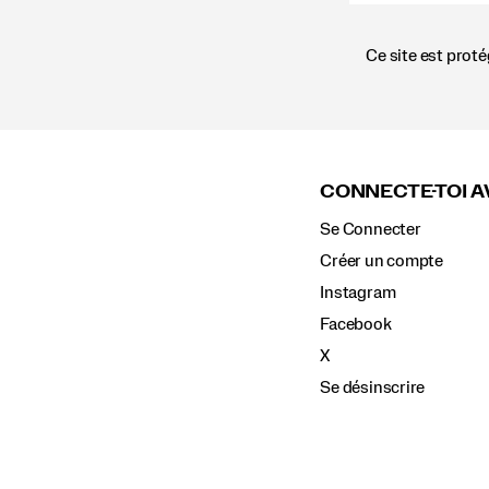
Ce site est prot
Liens
vers
le
CONNECTE-TOI A
pied
de
Se Connecter
page
Créer un compte
Instagram
Facebook
X
Se désinscrire