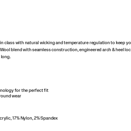
n class with natural wicking and temperature regulation to keep y
Wool blend with seamless construction, engineered arch & heel lock
 long.
ology for the perfect fit
-round wear
crylic, 17% Nylon, 2% Spandex