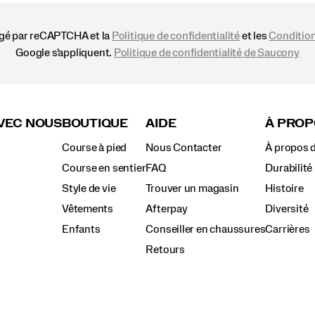
égé par reCAPTCHA et la
Politique de confidentialité
et les
Condition
Google s'appliquent.
Politique de confidentialité de Saucony
VEC NOUS
BOUTIQUE
AIDE
À PROP
Course à pied
Nous Contacter
À propos 
Course en sentier
FAQ
Durabilité
Style de vie
Trouver un magasin
Histoire
Vêtements
Afterpay
Diversité
Enfants
Conseiller en chaussures
Carrières
Retours