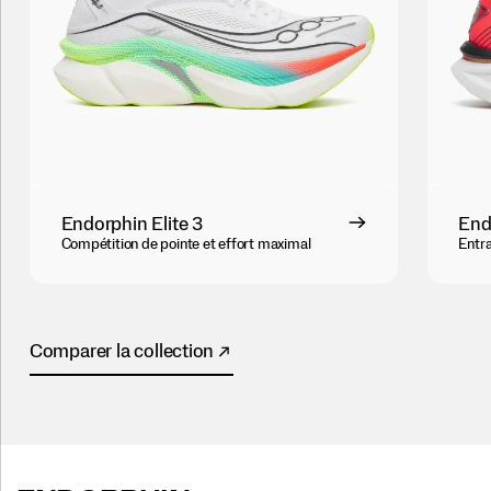
View
Endorphin Elite 3
End
Product
Compétition de pointe et effort maximal
Entra
→
Comparer la collection