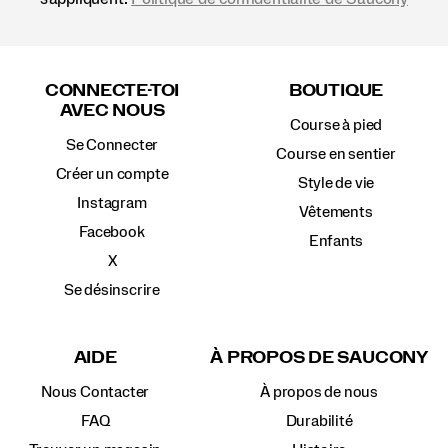
Liens
vers
CONNECTE-TOI
BOUTIQUE
le
AVEC NOUS
pied
Course à pied
de
Se Connecter
page
Course en sentier
Créer un compte
Style de vie
Instagram
Vêtements
Facebook
Enfants
X
Se désinscrire
AIDE
À PROPOS DE SAUCONY
Nous Contacter
À propos de nous
FAQ
Durabilité