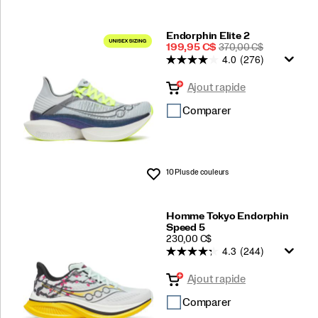
Endorphin Elite 2
Prix
PRIX
199,95 C$
370,00 C$
4.0
(276)
soldé
DE
DÉPART
Ajout rapide
Comparer
10 Plus de couleurs
Liste de souhaits
Homme Tokyo Endorphin
Speed 5
PRICE
230,00 C$
4.3
(244)
Ajout rapide
Comparer