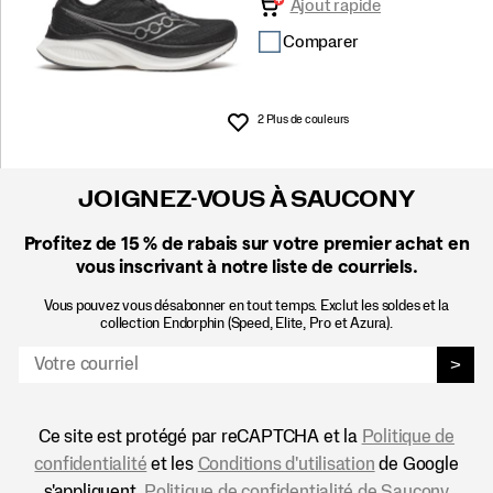
Ajout rapide
Comparer
2 Plus de couleurs
Liste de souhaits
JOIGNEZ-VOUS À SAUCONY
Profitez de 15 %
de rabais sur votre premier achat en
vous inscrivant à notre liste de courriels.
Vous pouvez vous désabonner en tout temps. Exclut les soldes et la
collection Endorphin (Speed, Elite, Pro et Azura).
>
Ce site est protégé par reCAPTCHA et la
Politique de
confidentialité
et les
Conditions d'utilisation
de Google
s'appliquent.
Politique de confidentialité de Saucony