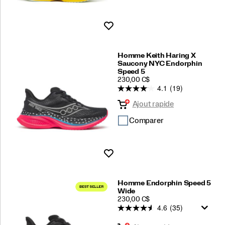
Liste de souhaits
Homme Keith Haring X
Saucony NYC Endorphin
Speed 5
PRICE
230,00 C$
4.1
(19)
Ajout rapide
Comparer
Liste de souhaits
Homme Endorphin Speed 5
Wide
PRICE
230,00 C$
4.6
(35)