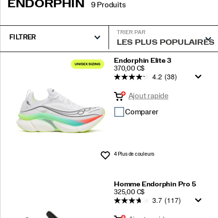
ENDORPHIN
9 Produits
TRIER PAR
FILTRER
Endorphin
Endorphin Elite 3
PRICE
370,00 C$
intégré
4.2
(38)
Ajout rapide
Comparer
4 Plus de couleurs
Liste de souhaits
Homme Endorphin Pro 5
PRICE
325,00 C$
3.7
(117)