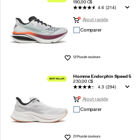
PRICE
190,00 C$
4.6
(214)
Ajout rapide
Comparer
12 Plus de couleurs
Liste de souhaits
Homme Endorphin Speed 5
PRICE
230,00 C$
4.3
(294)
Ajout rapide
Comparer
21 Plus de couleurs
Liste de souhaits