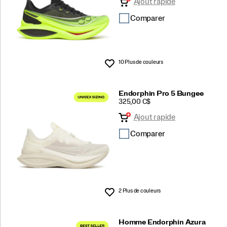
Ajout rapide
Comparer
10 Plus de couleurs
Liste de souhaits
Endorphin Pro 5 Bungee
PRICE
325,00 C$
Ajout rapide
Comparer
2 Plus de couleurs
Liste de souhaits
Homme Endorphin Azura