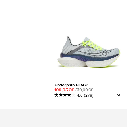
Endorphin Elite 2
Prix
PRIX
199,95 C$
370,00 C$
4.0
(276)
soldé
DE
DÉPART