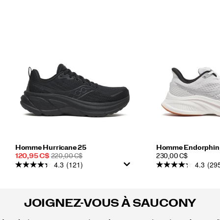
Homme Hurricane 25
Homme Endorphin 
Prix
PRIX
PRICE
120,95 C$
220,00 C$
230,00 C$
4.3
(121)
4.3
(29
soldé
DE
DÉPART
JOIGNEZ-VOUS À SAUCONY