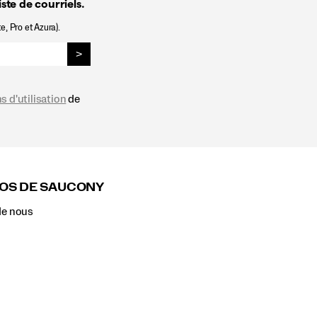
ste de courriels.
e, Pro et Azura).
>
s d'utilisation
de
OS DE SAUCONY
de nous