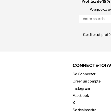
Profitez de 15 %
Vous pouvez vous
Ce site est prot
Liens
vers
le
CONNECTE-TOI A
pied
de
Se Connecter
page
Créer un compte
Instagram
Facebook
X
Se désinscrire