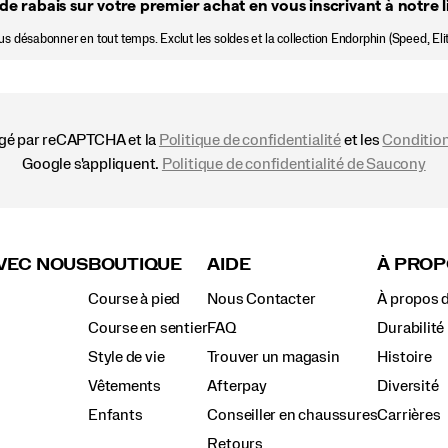
de rabais sur votre premier achat en vous inscrivant à notre li
 désabonner en tout temps. Exclut les soldes et la collection Endorphin (Speed, Elit
égé par reCAPTCHA et la
Politique de confidentialité
et les
Condition
Google s'appliquent.
Politique de confidentialité de Saucony
VEC NOUS
BOUTIQUE
AIDE
À PROP
Course à pied
Nous Contacter
À propos 
Course en sentier
FAQ
Durabilité
Style de vie
Trouver un magasin
Histoire
Vêtements
Afterpay
Diversité
Enfants
Conseiller en chaussures
Carrières
Retours