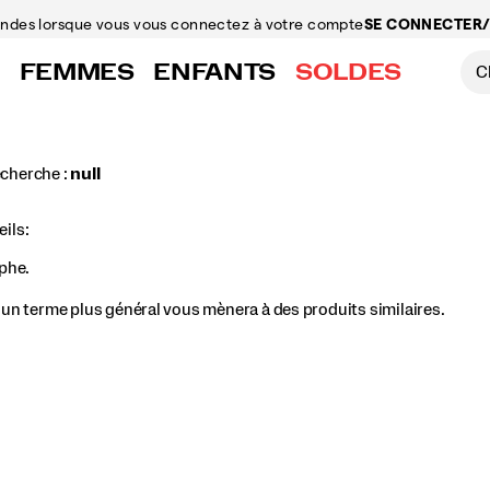
mandes
lorsque vous vous connectez à votre compte
SE CONNECTER/
FEMMES
ENFANTS
SOLDES
echerche :
null
ils:
aphe.
, un terme plus général vous mènera à des produits similaires.