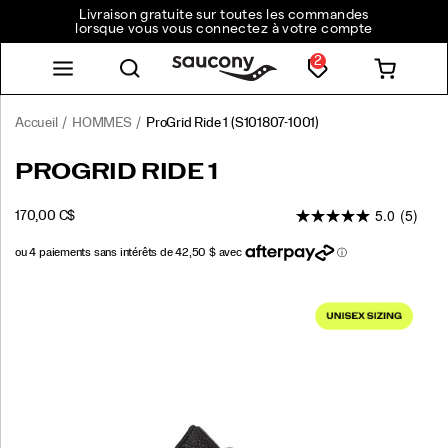
Livraison gratuite sur toutes les commandes
lorsque vous vous connectez à votre compte
2
Accueil
HOMMES
ProGrid Ride 1
(S101807-1001)
<p>Lancée
https://www.saucony.com/CA/fr_CA/progrid-
PROGRID RIDE 1
à
ride-
l’origine
1/61245U.html
5.0
(5)
OUTOFSTOCK
170,00 C$
en
CAD
170,00
17000
2008
comme
chaussure
Images
d’entraînement
polyvalente
reconnue
pour
son
amorti
neutre
évolué