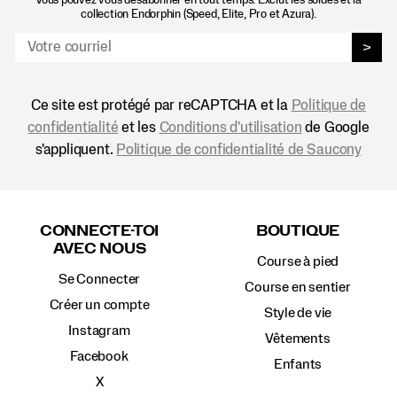
collection Endorphin (Speed, Elite, Pro et Azura).
>
Ce site est protégé par reCAPTCHA et la
Politique de
confidentialité
et les
Conditions d'utilisation
de Google
s'appliquent.
Politique de confidentialité de Saucony
Liens
vers
CONNECTE-TOI
BOUTIQUE
le
AVEC NOUS
pied
Course à pied
de
Se Connecter
page
Course en sentier
Créer un compte
Style de vie
Instagram
Vêtements
Facebook
Enfants
X