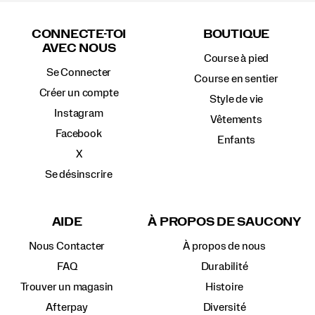
Liens
vers
CONNECTE-TOI
BOUTIQUE
le
AVEC NOUS
pied
Course à pied
de
Se Connecter
page
Course en sentier
Créer un compte
Style de vie
Instagram
Vêtements
Facebook
Enfants
X
Se désinscrire
AIDE
À PROPOS DE SAUCONY
Nous Contacter
À propos de nous
FAQ
Durabilité
Trouver un magasin
Histoire
Afterpay
Diversité