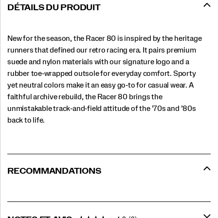
DÉTAILS DU PRODUIT
New for the season, the Racer 80 is inspired by the heritage
runners that defined our retro racing era. It pairs premium
suede and nylon materials with our signature logo and a
rubber toe‑wrapped outsole for everyday comfort. Sporty
yet neutral colors make it an easy go‑to for casual wear. A
faithful archive rebuild, the Racer 80 brings the
unmistakable track‑and‑field attitude of the ’70s and ’80s
back to life.
RECOMMANDATIONS