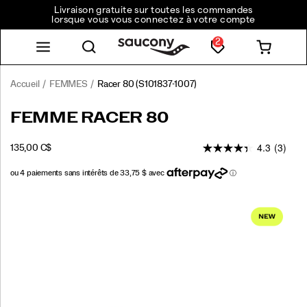
Livraison gratuite sur toutes les commandes
lorsque vous vous connectez à votre compte
2
Accueil
FEMMES
Racer 80
(S101837-1007)
<p>New
https://www.saucony.com/CA/fr_CA/racer-
FEMME RACER 80
for
80/61246W.html
the
4.3
(3)
OUTOFSTOCK
135,00 C$
season,
CAD
135,00
13500
the
Racer
80
Images
is
inspired
by
the
heritage
runners
that
defined