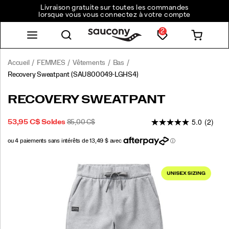
Livraison gratuite sur toutes les commandes
lorsque vous vous connectez à votre compte
2
Accueil
FEMMES
Vêtements
Bas
Recovery Sweatpant
(SAU800049-LGHS4)
<p>La
https://www.saucony.com/CA/fr_CA/recovery-
RECOVERY SWEATPANT
récupération
sweatpant/58010U.html
passe
5.0
(2)
PRIX
PRIX
OUTOFSTOCK
53,95 C$
Soldes
85,00 C$
au
2026-
2027-
CAD
53,95
5395
SOLDÉ
INITIAL
niveau
08-
08-
:
supérieur.
10T16:02:52.034Z
10T16:02:52.034Z
Le
Images
tissu
brossé
doux
procure
un
confort
immédiat,