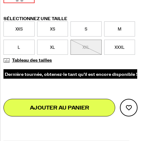
Variations
SÉLECTIONNEZ UNE TAILLE
XXS
XS
S
M
L
XL
XXL
XXXL
Tableau des tailles
Add
false
Product
AJOUTER AU PANIER
to
Actions
cart
options