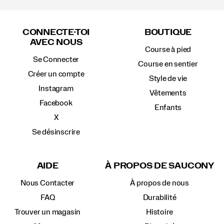
Liens
vers
CONNECTE-TOI
BOUTIQUE
le
AVEC NOUS
pied
Course à pied
de
Se Connecter
page
Course en sentier
Créer un compte
Style de vie
Instagram
Vêtements
Facebook
Enfants
X
Se désinscrire
AIDE
À PROPOS DE SAUCONY
Nous Contacter
À propos de nous
FAQ
Durabilité
Trouver un magasin
Histoire