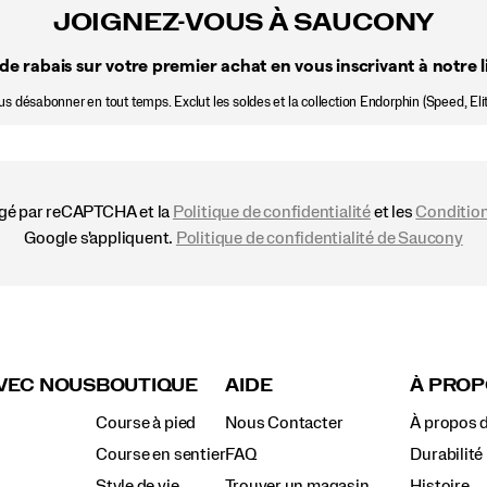
JOIGNEZ-VOUS À SAUCONY
de rabais sur votre premier achat en vous inscrivant à notre li
 désabonner en tout temps. Exclut les soldes et la collection Endorphin (Speed, Elit
égé par reCAPTCHA et la
Politique de confidentialité
et les
Condition
Google s'appliquent.
Politique de confidentialité de Saucony
VEC NOUS
BOUTIQUE
AIDE
À PROP
Course à pied
Nous Contacter
À propos 
Course en sentier
FAQ
Durabilité
Style de vie
Trouver un magasin
Histoire