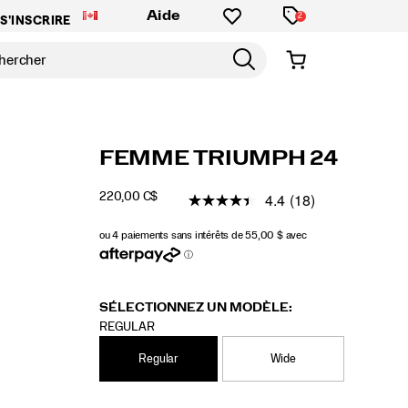
Aide
2
S'INSCRIRE
https://www.saucony.com/CA/fr_CA/triumph
Saucony
61241W
Chaussures
womens
Neutral
Neutral
false
195021955245
Details
FEMME TRIUMPH 24
24/61241W.html
/
FEMMES
4.4
(18)
220,00 C$
CAD
220,00
22000
INSTOCK
SÉLECTIONNEZ UN MODÈLE:
REGULAR
Regular
Wide