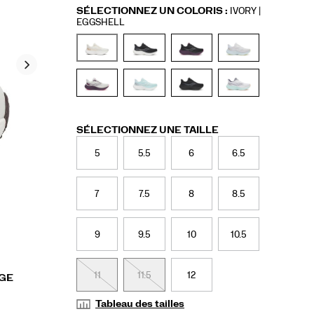
Variations
SÉLECTIONNEZ UN COLORIS
:
IVORY |
EGGSHELL
Variations
SÉLECTIONNEZ UNE TAILLE
5
5.5
6
6.5
7
7.5
8
8.5
9
9.5
10
10.5
11
11.5
12
AGE
Tableau des tailles