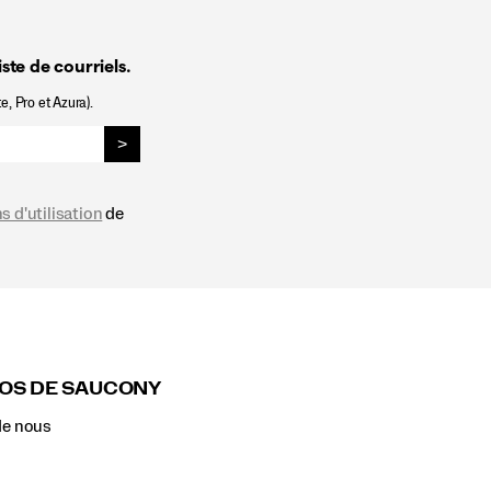
ste de courriels.
e, Pro et Azura).
>
s d'utilisation
de
OS DE SAUCONY
de nous