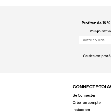
Profitez de 15 %
Vous pouvez vous
Ce site est prot
Liens
vers
le
CONNECTE-TOI A
pied
de
Se Connecter
page
Créer un compte
Instagram