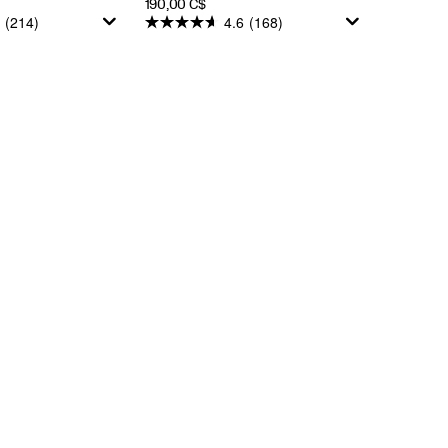
PRICE
190,00 C$
(214)
4.6
(168)