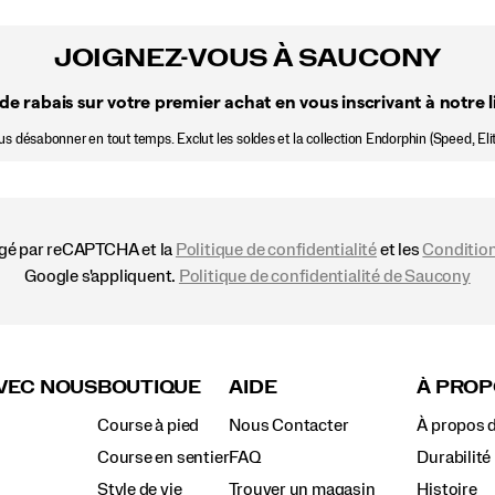
JOIGNEZ-VOUS À SAUCONY
de rabais sur votre premier achat en vous inscrivant à notre li
 désabonner en tout temps. Exclut les soldes et la collection Endorphin (Speed, Elit
égé par reCAPTCHA et la
Politique de confidentialité
et les
Condition
Google s'appliquent.
Politique de confidentialité de Saucony
VEC NOUS
BOUTIQUE
AIDE
À PROP
Course à pied
Nous Contacter
À propos 
Course en sentier
FAQ
Durabilité
Style de vie
Trouver un magasin
Histoire