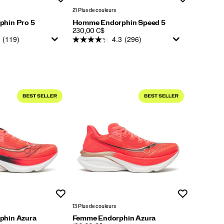
21 Plus de couleurs
hin Pro 5
Homme Endorphin Speed 5
PRICE
230,00 C$
(119)
4.3
(296)
Liste de souhaits
Liste de souh
13 Plus de couleurs
hin Azura
Femme Endorphin Azura