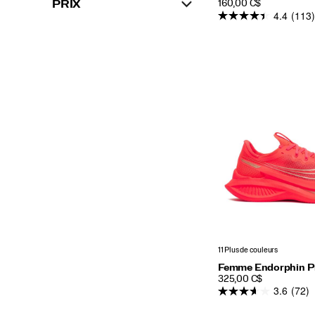
PRICE
PRIX
160,00 C$
4.4
(113)
11 Plus de couleurs
Femme Endorphin P
PRICE
325,00 C$
3.6
(72)