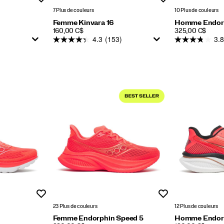
7 Plus de couleurs
10 Plus de couleurs
Femme Kinvara 16
Homme Endorp
PRICE
PRICE
160,00 C$
325,00 C$
4.3
(153)
3.8
Liste de souhaits
Liste de souhaits
23 Plus de couleurs
12 Plus de couleurs
Femme Endorphin Speed 5
Homme Endorp