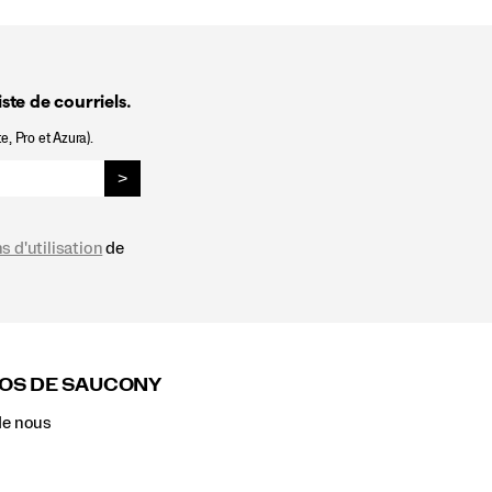
ste de courriels.
e, Pro et Azura).
>
s d'utilisation
de
OS DE SAUCONY
de nous