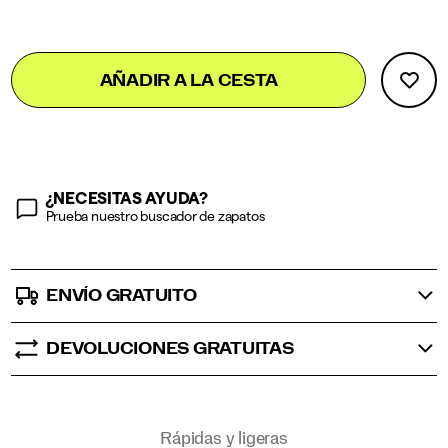
Add
false
Product
AÑADIR A LA CESTA
to
Actions
cart
options
¿NECESITAS AYUDA?
Prueba nuestro buscador de zapatos
ENVÍO GRATUITO
DEVOLUCIONES GRATUITAS
Promotions
Rápidas y ligeras