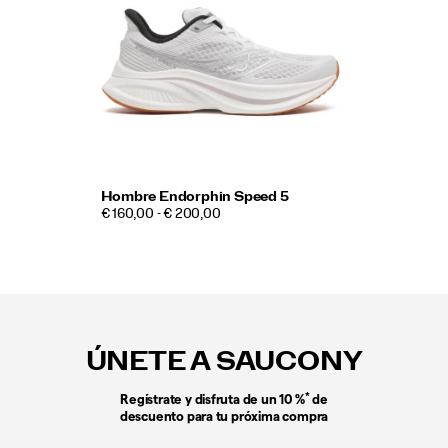
Hombre Endorphin Speed 5
€ 160,00 - € 200,00
Enlaces
a
pie
ÚNETE A SAUCONY
de
página
*
Regístrate y disfruta de un 10 %
de
descuento para tu próxima compra