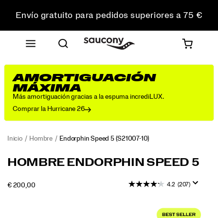
Envío gratuito para pedidos superiores a 75 €
Devoluciones gratuitas en todos los pedidos
Consigue un 10 % de descuento en tu primer pedido
AMORTIGUACIÓN
MÁXIMA
Más amortiguación gracias a la espuma incrediLUX.
Comprar la Hurricane 26
Inicio
Hombre
Endorphin Speed 5
(S21007-10)
Diseñada
https://www.saucony.com/ES/es_ES/endorphin-
HOMBRE ENDORPHIN SPEED 5
como
speed-
una
5/60307M.html
4.2
(207)
INSTOCK
€ 200,00
zapatilla
EUR
200,00
20000
de
Images
ritmo
rápido,