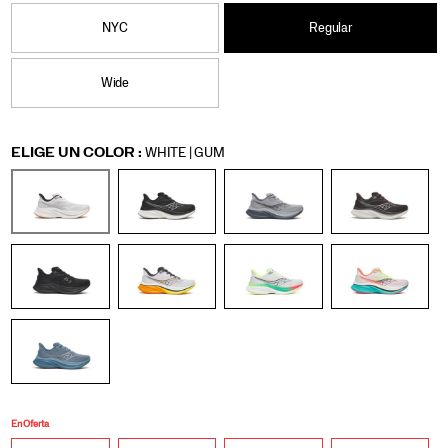
en
5/60307M.html
Hombre
los
NYC
Regular
esprints
finales.
Wide
Variations
ELIGE UN COLOR
:
WHITE | GUM
En Oferta