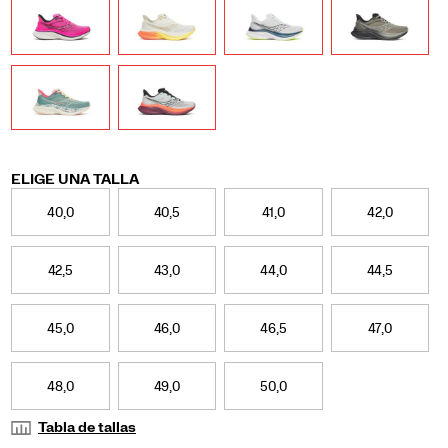
Variations
ELIGE UNA TALLA
40,0
40,5
41,0
42,0
42,5
43,0
44,0
44,5
45,0
46,0
46,5
47,0
48,0
49,0
50,0
Tabla de tallas