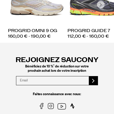
PROGRID OMNI 9 OG
PROGRID GUIDE 7
PRICE
PRICE
160,00 € - 190,00 €
112,00 € - 160,00 €
Liens
vers
le
REJOIGNEZ SAUCONY
pied
de
*
Bénéficiez de 10 %
de réduction sur votre
page
prochain achat lors de votre inscription
Faites connaissance avec nous: