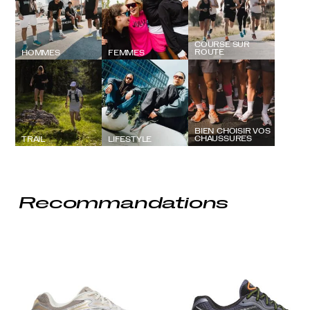
COURSE SUR
ROUTE
HOMMES
FEMMES
BIEN CHOISIR VOS
CHAUSSURES
TRAIL
LIFESTYLE
Recommandations