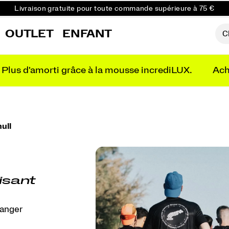
Livraison gratuite pour toute commande supérieure à 75 €
Retours gratuits sur toutes les commandes
OUTLET
ENFANT
Réduction pour les étudiants -10%
Plus d'amorti grâce à la mousse incrediLUX.
Ach
null
isant
hanger