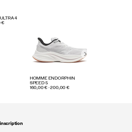
ULTRA 4
HOMME ENDORPH
0 €
AZURA
PRICE
128,00 € - 160,00 €
4.5
(127)
HOMME ENDORPHIN
SPEED 5
PRICE
160,00 € - 200,00 €
inscription