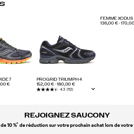
s
FEMME XODUS 
PRICE
136,00 € - 170,0
IDE 7
PROGRID TRIUMPH 4
PRICE
0,00 €
152,00 € - 180,00 €
4.3
(112)
REJOIGNEZ SAUCONY
*
 de 10 %
de réduction sur votre prochain achat lors de votre 