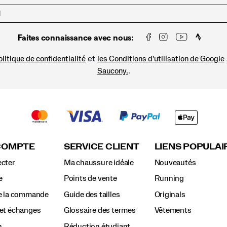
Faites connaissance avec nous:
et
litique de confidentialité
les Conditions d'utilisation de Google
.
Saucony.
COMPTE
SERVICE CLIENT
LIENS POPULAI
cter
Ma chaussure idéale
Nouveautés
e
Points de vente
Running
e la commande
Guide des tailles
Originals
et échanges
Glossaire des termes
Vêtements
n
Réduction étudiant