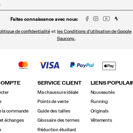
Faites connaissance avec nous:
et
litique de confidentialité
les Conditions d'utilisation de Google
.
Saucony.
COMPTE
SERVICE CLIENT
LIENS POPULAI
cter
Ma chaussure idéale
Nouveautés
e
Points de vente
Running
e la commande
Guide des tailles
Originals
et échanges
Glossaire des termes
Vêtements
n
Réduction étudiant