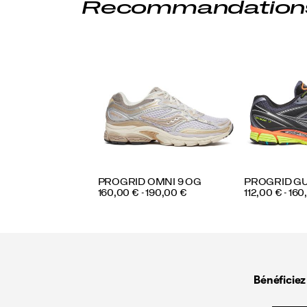
Recommandation
PROGRID OMNI 9 OG
PROGRID GU
PRICE
PRICE
160,00 € - 190,00 €
112,00 € - 16
Liens
vers
le
pied
de
Bénéficiez
page