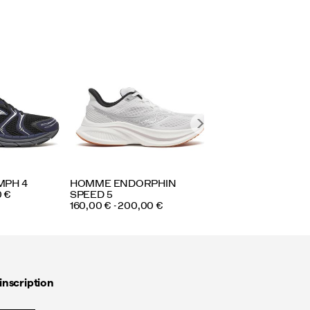
FEMME RIDE 19
PRICE
128,00 € - 160,00 €
MPH 4
HOMME ENDORPHIN
0 €
SPEED 5
PRICE
160,00 € - 200,00 €
inscription