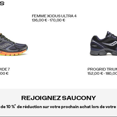
s
FEMME XODUS ULTRA 4
PRICE
136,00 € - 170,00 €
IDE 7
PROGRID TRIU
PRICE
0,00 €
152,00 € - 180,0
REJOIGNEZ SAUCONY
*
 de 10 %
de réduction sur votre prochain achat lors de votre 