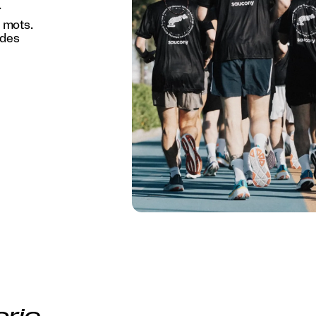
.
 mots.
 des