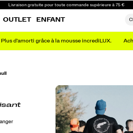
Livraison gratuite pour toute commande supérieure à 75 €
Retours gratuits sur toutes les commandes
OUTLET
ENFANT
Réduction pour les étudiants -10%
Plus d'amorti grâce à la mousse incrediLUX.
Ach
null
isant
hanger