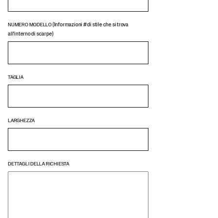
(Informazioni # di stile che si trova
NUMERO MODELLO
all'interno di scarpe)
TAGLIA
LARGHEZZA
DETTAGLI DELLA RICHIESTA