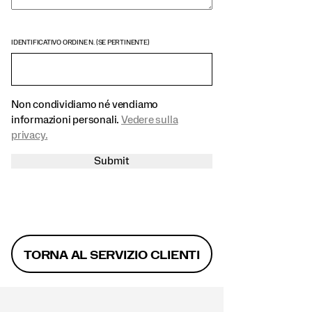
IDENTIFICATIVO ORDINE N. (SE PERTINENTE)
Non condividiamo né vendiamo
informazioni personali.
Vedere sulla
privacy.
Submit
TORNA AL SERVIZIO CLIENTI
Link
a