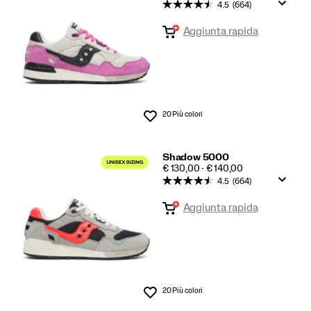
4.5
(664)
Aggiunta rapida
20 Più colori
Lista dei desideri
Shadow 5000
PRICE
€ 130,00 - € 140,00
4.5
(664)
Aggiunta rapida
20 Più colori
Lista dei desideri