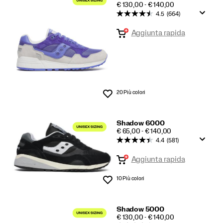
PRICE
€ 130,00 - € 140,00
5000/6000
4.5
(664)
in
Aggiunta rapida
primo
piano
20 Più colori
Lista dei desideri
Shadow 6000
PRICE
€ 65,00 - € 140,00
4.4
(581)
Aggiunta rapida
10 Più colori
Lista dei desideri
Shadow 5000
PRICE
€ 130,00 - € 140,00