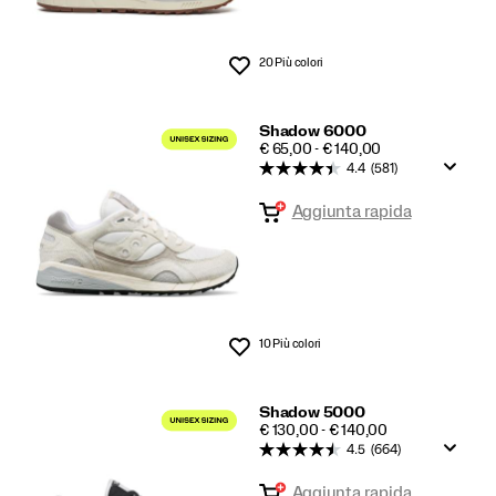
20 Più colori
Lista dei desideri
Shadow 6000
PRICE
€ 65,00 - € 140,00
4.4
(581)
Aggiunta rapida
10 Più colori
Lista dei desideri
Shadow 5000
PRICE
€ 130,00 - € 140,00
4.5
(664)
Aggiunta rapida