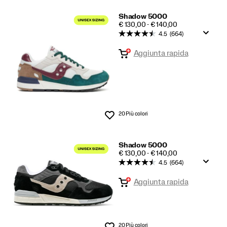
Shadow 5000
PRICE
€ 130,00 - € 140,00
4.5
(664)
Aggiunta rapida
20 Più colori
Lista dei desideri
Shadow 5000
PRICE
€ 130,00 - € 140,00
4.5
(664)
Aggiunta rapida
20 Più colori
Lista dei desideri