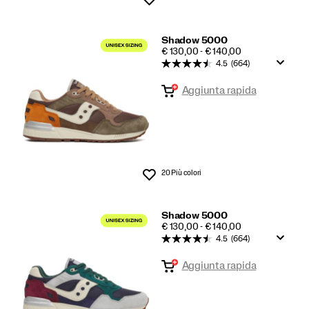
Shadow 5000
PRICE
€ 130,00 - € 140,00
4.5
(664)
Aggiunta rapida
20 Più colori
Lista dei desideri
Shadow 5000
PRICE
€ 130,00 - € 140,00
4.5
(664)
Aggiunta rapida