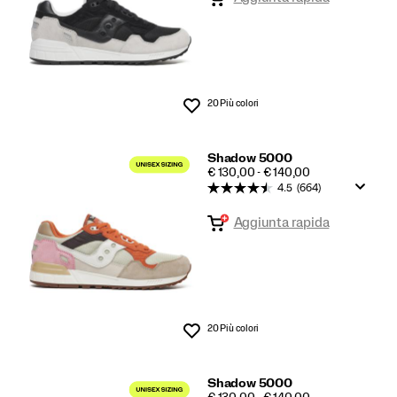
20 Più colori
Lista dei desideri
Shadow 5000
PRICE
€ 130,00 - € 140,00
4.5
(664)
Aggiunta rapida
20 Più colori
Lista dei desideri
Shadow 5000
PRICE