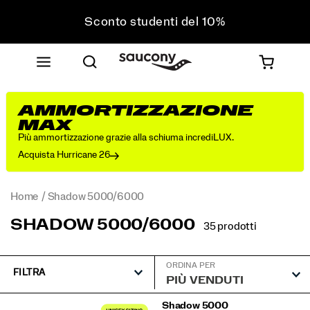
Sconto studenti del 10%
Approfitta del 10% di sconto sul tuo prossimo
acquisto
Spedizione gratuita sugli ordini superiori a 75 €
Resi gratuiti su tutti gli ordini
AMMORTIZZAZIONE
Sconto studenti del 10%
MAX
Più ammortizzazione grazie alla schiuma incrediLUX.
Acquista Hurricane 26
Home
Shadow 5000/6000
SHADOW 5000/6000
35 prodotti
ORDINA PER
FILTRA
Shadow
Shadow 5000